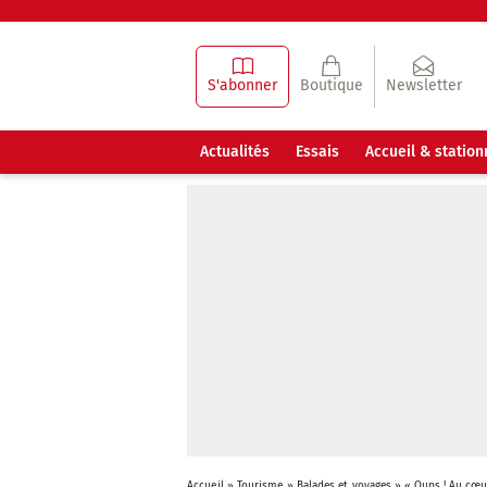
S'abonner
Boutique
Newsletter
Actualités
Essais
Accueil & statio
Accueil
»
Tourisme
»
Balades et voyages
»
« Oups ! Au cœur