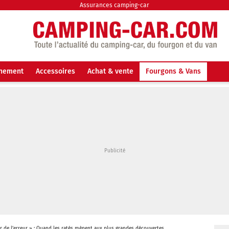
Assurances camping-car
nnement
Accessoires
Achat & vente
Fourgons & Vans
 de l’erreur » : Quand les ratés mènent aux plus grandes découvertes