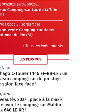
3/09/2026 au 07/09/2026
xpo Camping-car Lac de la Tille
21)
7/08/2026 au 30/08/2026
xpo-vente Camping-car Haras
ational du Pin (61)
Tous les évènements
LES PLUS VUS
8/2026
hago C-Tourer I 146 FF-RB-LE : un
veau camping-car de prestige
 salon face-face !
8/2026
eautés 2027 : place à la maxi-
te avec le camping-car Malibu
x 640 LE XR !