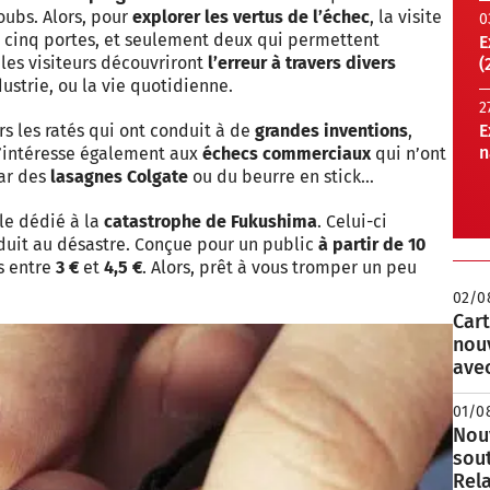
oubs. Alors, pour
explorer les vertus de l’échec
, la visite
0
cinq portes, et seulement deux qui permettent
E
, les visiteurs découvriront
l’erreur à travers divers
(
ndustrie, ou la vie quotidienne.
2
rs les ratés qui ont conduit à de
grandes inventions
,
E
n
s’intéresse également aux
échecs commerciaux
qui n’ont
ar des
lasagnes Colgate
ou du beurre en stick…
le dédié à la
catastrophe de Fukushima
. Celui-ci
onduit au désastre. Conçue pour un public
à partir de 10
is entre
3 €
et
4,5 €
. Alors, prêt à vous tromper un peu
02/0
Cart
nou
avec
01/0
Nouv
sou
Rela