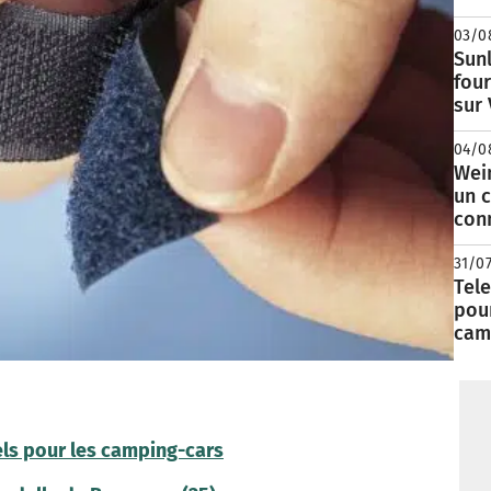
03/0
Sunl
fou
sur
04/0
Wei
un c
con
31/0
Tele
pour
cam
ls pour les camping-cars