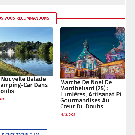
US VOUS RECOMMANDONS
 Nouvelle Balade
Marché De Noël De
Camping-Car Dans
Montbéliard (25) :
Doubs
Lumières, Artisanat Et
Gourmandises Au
023
Cœur Du Doubs
16/12/2025