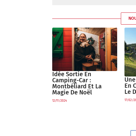
NO
Idée Sortie En
Une
Camping-Car :
En 
Montbéliard Et La
Le 
Magie De Noël
17/02/2
12/11/2024