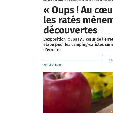
« Oups ! Au cœur
les ratés mènen
découvertes
L'exposition ‘Oups ! Au cœur de l’erre
étape pour les camping-caristes curi
d’erreurs.
BA
Par
Julien Ruffet