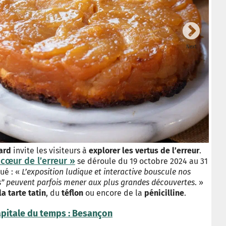
Next
Le ve
© iS
ard
invite les visiteurs à
explorer les vertus de l’erreur
.
cœur de l’erreur »
se déroule du 19 octobre 2024 au 31
ué : «
L’exposition ludique et interactive bouscule nos
és” peuvent parfois mener aux plus grandes découvertes
. »
la tarte tatin
, du
téflon
ou encore de la
pénicilline
.
apitale du temps : Besançon