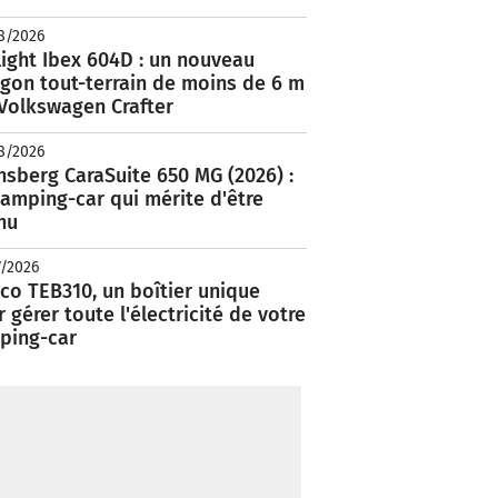
8/2026
ight Ibex 604D : un nouveau
rgon tout-terrain de moins de 6 m
 Volkswagen Crafter
8/2026
nsberg CaraSuite 650 MG (2026) :
amping-car qui mérite d'être
nu
7/2026
co TEB310, un boîtier unique
 gérer toute l'électricité de votre
ping-car