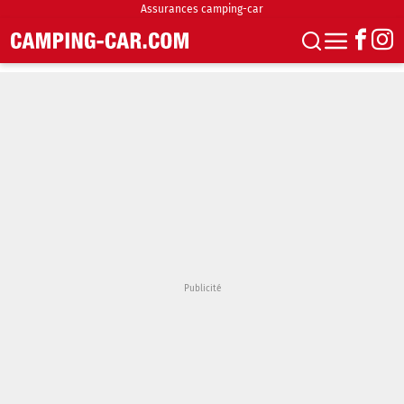
Assurances camping-car
S'abonner
Boutique
Newsletter
Annonces
Podcasts
Vidéos
Actualités
Essais
Accueil & stationnement
Accessoires
Achat & vente
Fourgons & Vans