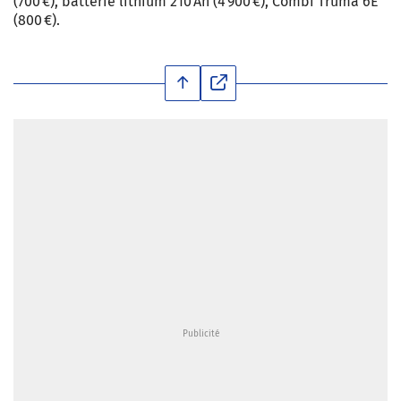
(700 €), batterie lithium 210 Ah (4 900 €), Combi Truma 6E
(800 €).