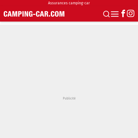
Assurances camping-car
S'abonner
Boutique
Newsletter
Annonces
Podcasts
Vidéos
Actualités
Essais
Accueil & stationnement
Accessoires
Achat & vente
Fourgons & Vans