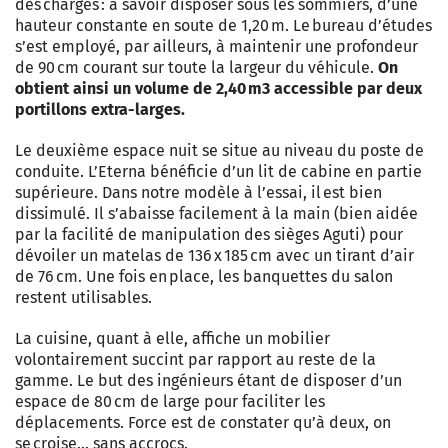
des charges : à savoir disposer sous les sommiers, d’une
hauteur constante en soute de 1,20 m. Le bureau d’études
s’est employé, par ailleurs, à maintenir une profondeur
de 90 cm courant sur toute la largeur du véhicule.
On
obtient ainsi un volume de 2,40 m3 accessible par deux
portillons extra-larges.
Le deuxième espace nuit se situe au niveau du poste de
conduite. L’Eterna bénéficie d’un lit de cabine en partie
supérieure. Dans notre modèle à l’essai, il est bien
dissimulé. Il s’abaisse facilement à la main (bien aidée
par la facilité de manipulation des sièges Aguti) pour
dévoiler un matelas de 136 x 185 cm avec un tirant d’air
de 76 cm. Une fois en place, les banquettes du salon
restent utilisables.
La cuisine, quant à elle, affiche un mobilier
volontairement succint par rapport au reste de la
gamme. Le but des ingénieurs étant de disposer d’un
espace de 80 cm de large pour faciliter les
déplacements. Force est de constater qu’à deux, on
se croise… sans accrocs.