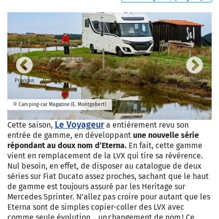
Previous
Next
© Camping-car Magazine (E. Montgobert)
Le Voyageur
Cette saison,
a entièrement revu son
entrée de gamme, en développant
une nouvelle série
répondant au doux nom d’Eterna.
En fait, cette gamme
vient en remplacement de la LVX qui tire sa révérence.
Nul besoin, en effet, de disposer au catalogue de deux
séries sur Fiat Ducato assez proches, sachant que le haut
de gamme est toujours assuré par les Heritage sur
Mercedes Sprinter. N’allez pas croire pour autant que les
Eterna sont de simples copier-coller des LVX avec
comme seule évolution… un changement de nom ! Ce