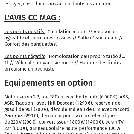
essayer, c’est donc sans aucun doute les adopter.
L'AVIS CC MAG :
Les points positifs
: Circulation à bord // Ambiance
agréable et charnières cossues // Salle d’eau idéale //
Confort des banquettes.
Les points négatifs
: Homologation eau propre tarée à…
1 l // Véhicule bruyant sur route // Hauteur des tiroirs
en cuisine un peu juste.
Equipements en option :
Motorisation 2,2,l de 180 ch avec boîte auto (6 000 €), ABS,
ASR, Traction+ avec Hill Descent (1 290 €), réservoir de
gasoil de 90 l (200 €), dérouleur à eau de 8 m avec raccord
Gardena (290 €), dérouleur pour raccord électrique
de 220 V (290 €), convertisseur 1 800 W (1 400 €), écran TV
22” (800 €), panneau solaire haute performance 100 W