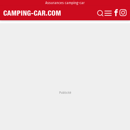
Assurances camping-car
S'abonner
Boutique
Newsletter
Annonces
Podcasts
Vidéos
Actualités
Essais
Accueil & stationnement
Accessoires
Achat & vente
Fourgons & Vans