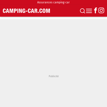
Assurances camping-car
S'abonner
Boutique
Newsletter
Annonces
Podcasts
Vidéos
Actualités
Essais
Accueil & stationnement
Accessoires
Achat & vente
Fourgons & Vans