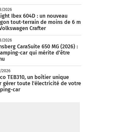
8/2026
ight Ibex 604D : un nouveau
rgon tout-terrain de moins de 6 m
 Volkswagen Crafter
8/2026
nsberg CaraSuite 650 MG (2026) :
amping-car qui mérite d'être
nu
7/2026
co TEB310, un boîtier unique
 gérer toute l'électricité de votre
ping-car