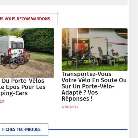
US VOUS RECOMMANDONS
Transportez-Vous
Votre Vélo En Soute Ou
t Du Porte-Vélos
Sur Un Porte-Vélo-
le Epos Pour Les
Adapté ? Vos
ping-Cars
Réponses !
024
27/09/2023
FICHES TECHNIQUES