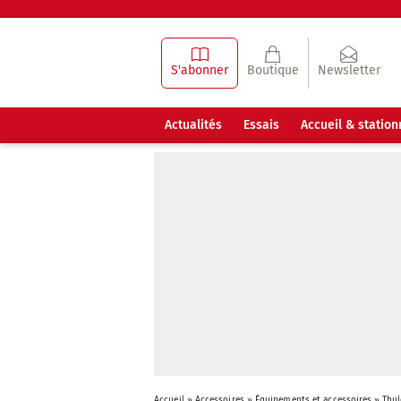
S'abonner
Boutique
Newsletter
Actualités
Essais
Accueil & statio
Accueil
»
Accessoires
»
Équipements et accessoires
»
Thul