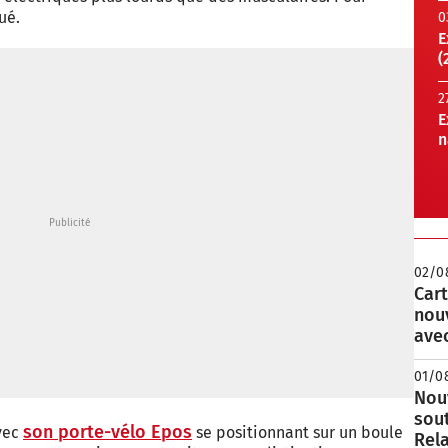
ué.
0
E
(
2
E
n
02/0
Cart
nou
avec
01/0
Nouv
sou
son porte-vélo Epos
avec
se positionnant sur un boule
Rela