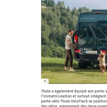
©
Thule a également équipé son porte-
l’immatriculation et surtout intégrant
porte-vélo Thule VeloTrack se position
des vélos, notamment des deux-roues 