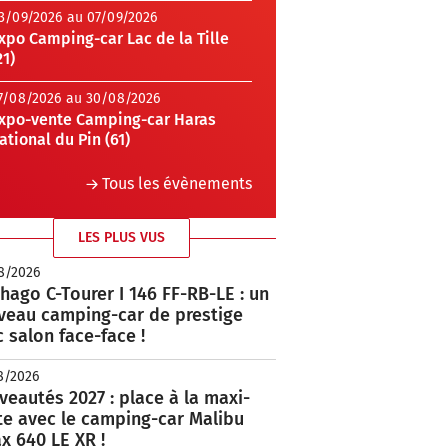
3/09/2026 au 07/09/2026
xpo Camping-car Lac de la Tille
21)
7/08/2026 au 30/08/2026
xpo-vente Camping-car Haras
ational du Pin (61)
Tous les évènements
LES PLUS VUS
8/2026
hago C-Tourer I 146 FF-RB-LE : un
veau camping-car de prestige
 salon face-face !
8/2026
eautés 2027 : place à la maxi-
te avec le camping-car Malibu
x 640 LE XR !