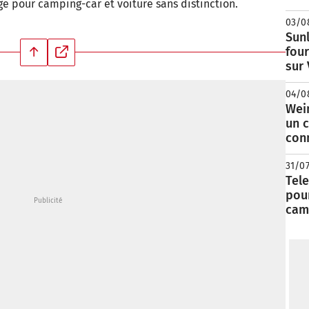
ge pour camping-car et voiture sans distinction.
03/0
Sunl
fou
sur
04/0
Wei
un c
con
31/0
Tele
pour
cam