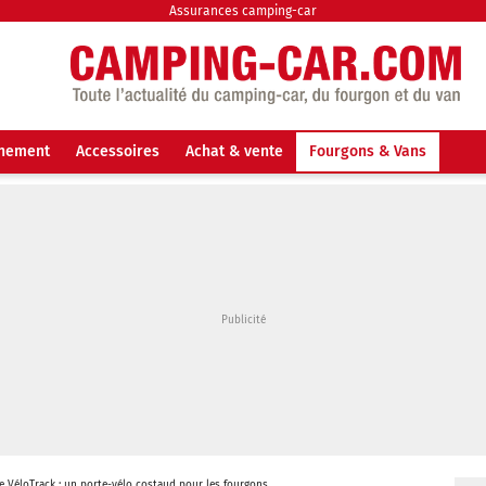
Assurances camping-car
nnement
Accessoires
Achat & vente
Fourgons & Vans
e VéloTrack : un porte-vélo costaud pour les fourgons