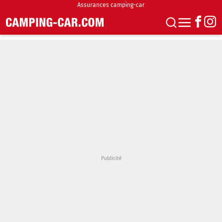
Assurances camping-car
S'abonner
Boutique
Newsletter
Annonces
Podcasts
Vidéos
Actualités
Essais
Accueil & stationnement
Accessoires
Achat & vente
Fourgons & Vans