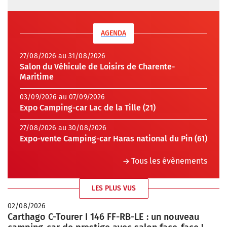
AGENDA
27/08/2026 au 31/08/2026
Salon du Véhicule de Loisirs de Charente-
Maritime
03/09/2026 au 07/09/2026
Expo Camping-car Lac de la Tille (21)
27/08/2026 au 30/08/2026
Expo-vente Camping-car Haras national du Pin (61)
Tous les évènements
LES PLUS VUS
02/08/2026
Carthago C-Tourer I 146 FF-RB-LE : un nouveau