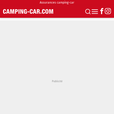
Assurances camping-car
S'abonner
Boutique
Newsletter
Annonces
Podcasts
Vidéos
Actualités
Essais
Accueil & stationnement
Accessoires
Achat & vente
Fourgons & Vans