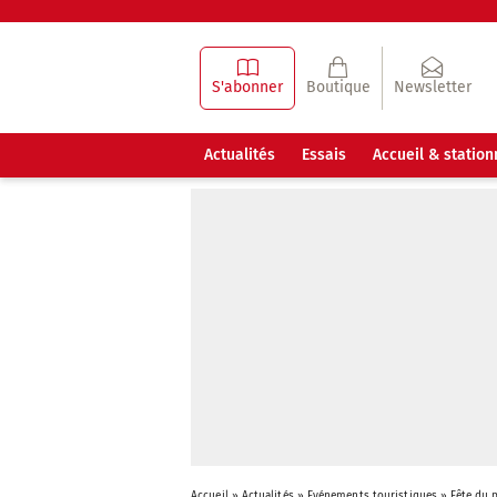
S'abonner
Boutique
Newsletter
Actualités
Essais
Accueil & statio
Accueil
»
Actualités
»
Evénements touristiques
»
Fête du 