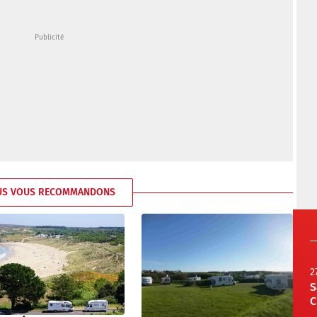
US VOUS RECOMMANDONS
2
S
C