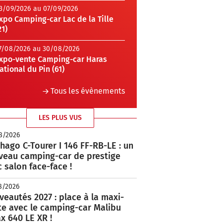
3/09/2026 au 07/09/2026
xpo Camping-car Lac de la Tille
21)
7/08/2026 au 30/08/2026
xpo-vente Camping-car Haras
ational du Pin (61)
Tous les évènements
LES PLUS VUS
8/2026
hago C-Tourer I 146 FF-RB-LE : un
veau camping-car de prestige
 salon face-face !
8/2026
eautés 2027 : place à la maxi-
te avec le camping-car Malibu
x 640 LE XR !