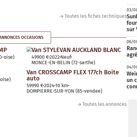
03/0
Toutes les fiches techniques
Sunl
fou
sur
ANNONCES OCCASIONS
06/0
Rand
AMP
Van STYLEVAN AUCKLAND BLANC
agré
-oise)
49900 €
2022
Neuf
MONCE-EN-BELIN (72-sarthe)
04/0
Van CROSSCAMP FLEX 177ch Boite
Wei
auto
oise)
un c
59990 €
2024
10 km
con
DOMPIERRE-SUR-YON (85-vendee)
Toutes les annonces