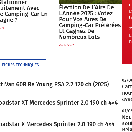
Stationner
0
Élection De L’Aire De
tuitement Avec
E
L’Année 2025 : Votez
re Camping-Car En
(
Pour Vos Aires De
tagne ?
Camping-Car Préférées
019
2
Et Gagnez De
E
Nombreux Lots
n
20/10/2025
FICHES TECHNIQUES
02/0
tiVan 60B Be Young PSA 2.2 120 ch (2025)
Cart
nou
avec
oadstar XT Mercedes Sprinter 2.0 190 ch 4×4
01/0
Nouv
sou
oadstar X Mercedes Sprinter 2.0 190 ch 4×4
Rela