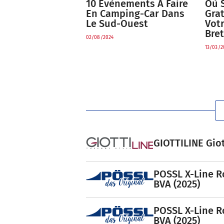
Où 
10 Évènements À Faire
Gra
En Camping-Car Dans
Vot
Le Sud-Ouest
Bre
02/08/2024
13/03/2
GIOTTILINE Giot
POSSL X-Line R
BVA (2025)
POSSL X-Line R
BVA (2025)