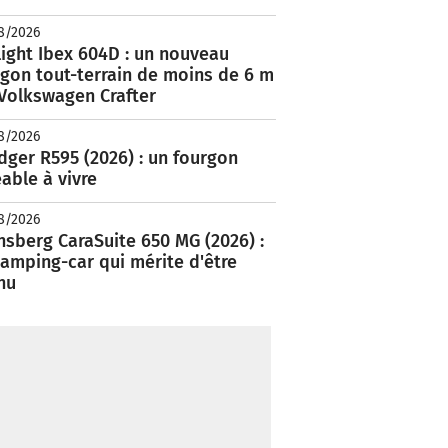
8/2026
ight Ibex 604D : un nouveau
rgon tout-terrain de moins de 6 m
 Volkswagen Crafter
8/2026
ger R595 (2026) : un fourgon
able à vivre
8/2026
nsberg CaraSuite 650 MG (2026) :
amping-car qui mérite d'être
nu