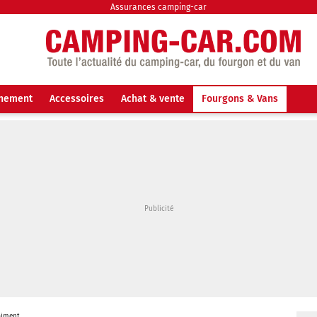
Assurances camping-car
nnement
Accessoires
Achat & vente
Fourgons & Vans
piment