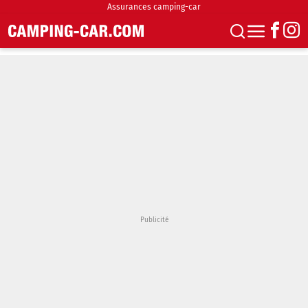
Assurances camping-car
S'abonner
Boutique
Newsletter
Annonces
Podcasts
Vidéos
Actualités
Essais
Accueil & stationnement
Accessoires
Achat & vente
Fourgons & Vans