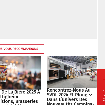
US VOUS RECOMMANDONS
Rencontrez-Nous Au
2
 De La Bière 2025 À
SVDL 2024 Et Plongez
S
ltigheim :
Dans L’univers Des
C
itions, Brasseries
Nouveautés Camping-