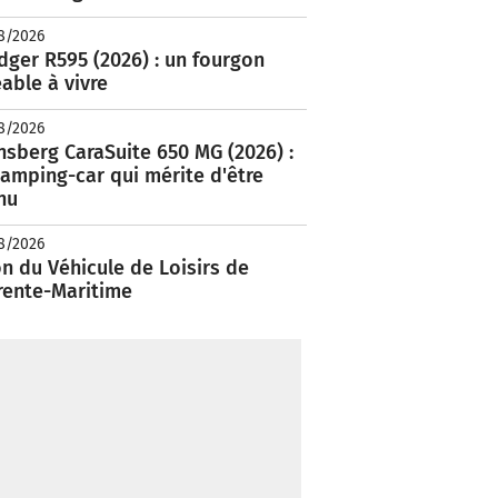
8/2026
ger R595 (2026) : un fourgon
able à vivre
8/2026
nsberg CaraSuite 650 MG (2026) :
amping-car qui mérite d'être
nu
8/2026
n du Véhicule de Loisirs de
rente-Maritime