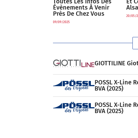
Toutes Les Infos Des
Et C
Évènements À Venir
Als
Près De Chez Vous
20/05/2
09/09/2025
GIOTTILINE Giot
POSSL X-Line R
BVA (2025)
POSSL X-Line R
BVA (2025)