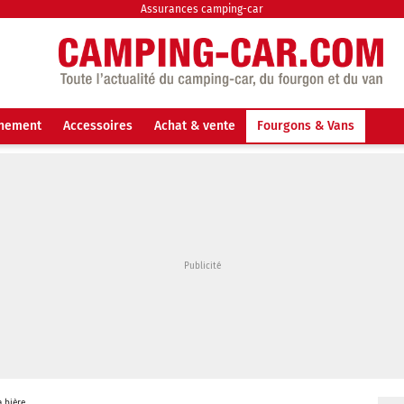
Assurances camping-car
nnement
Accessoires
Achat & vente
Fourgons & Vans
a bière