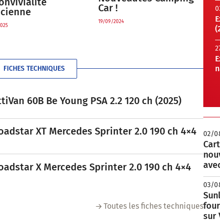
onvivialité
Car !
0
acienne
E
19/09/2024
025
(
2
E
n
FICHES TECHNIQUES
tiVan 60B Be Young PSA 2.2 120 ch (2025)
oadstar XT Mercedes Sprinter 2.0 190 ch 4×4
02/0
Cart
nou
avec
oadstar X Mercedes Sprinter 2.0 190 ch 4×4
03/0
Sunl
fou
Toutes les fiches techniques
sur