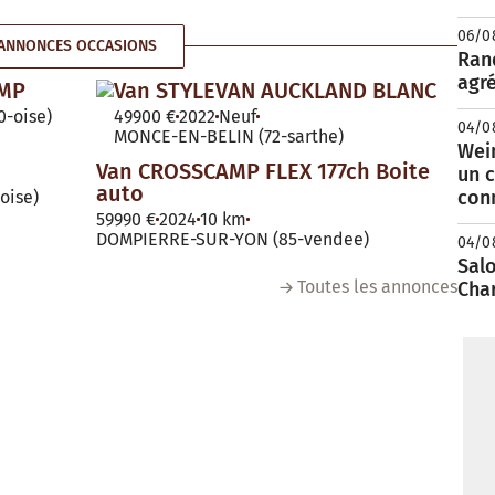
06/0
ANNONCES OCCASIONS
Rand
agré
AMP
Van STYLEVAN AUCKLAND BLANC
-oise)
49900 €
2022
Neuf
04/0
MONCE-EN-BELIN (72-sarthe)
Wei
Van CROSSCAMP FLEX 177ch Boite
un c
auto
con
oise)
59990 €
2024
10 km
DOMPIERRE-SUR-YON (85-vendee)
04/0
Salo
Toutes les annonces
Cha