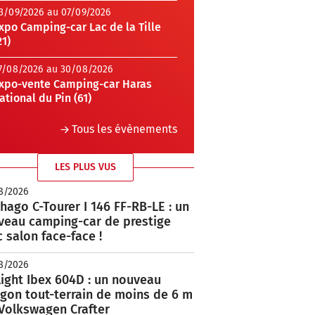
3/09/2026 au 07/09/2026
xpo Camping-car Lac de la Tille
21)
7/08/2026 au 30/08/2026
xpo-vente Camping-car Haras
ational du Pin (61)
Tous les évènements
LES PLUS VUS
8/2026
hago C-Tourer I 146 FF-RB-LE : un
veau camping-car de prestige
 salon face-face !
8/2026
ight Ibex 604D : un nouveau
rgon tout-terrain de moins de 6 m
 Volkswagen Crafter