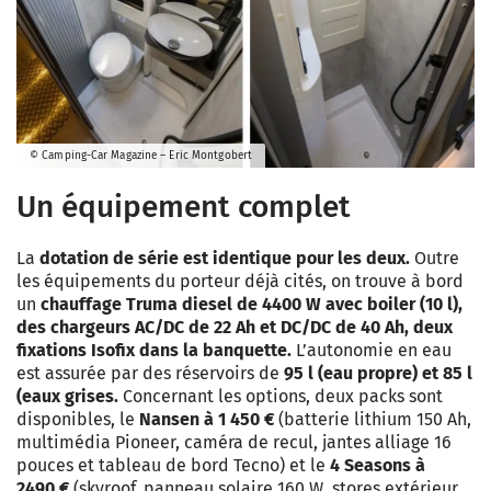
© Camping-Car Magazine – Eric Montgobert
Un équipement complet
La
dotation de série est identique pour les deux.
Outre
les équipements du porteur déjà cités, on trouve à bord
un
chauffage Truma diesel de 4400 W avec boiler (10 l),
des chargeurs AC/DC de 22 Ah et DC/DC de 40 Ah, deux
fixations Isofix dans la banquette.
L’autonomie en eau
est assurée par des réservoirs de
95 l (eau propre) et 85 l
(eaux grises.
Concernant les options, deux packs sont
disponibles, le
Nansen à 1 450 €
(batterie lithium 150 Ah,
multimédia Pioneer, caméra de recul, jantes alliage 16
pouces et tableau de bord Tecno) et le
4 Seasons à
2490 €
(skyroof, panneau solaire 160 W, stores extérieur