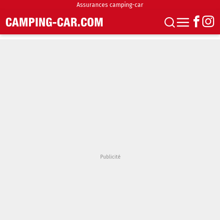
Assurances camping-car
S'abonner
Boutique
Newsletter
Annonces
Podcasts
Vidéos
Actualités
Essais
Accueil & stationnement
Accessoires
Achat & vente
Fourgons & Vans