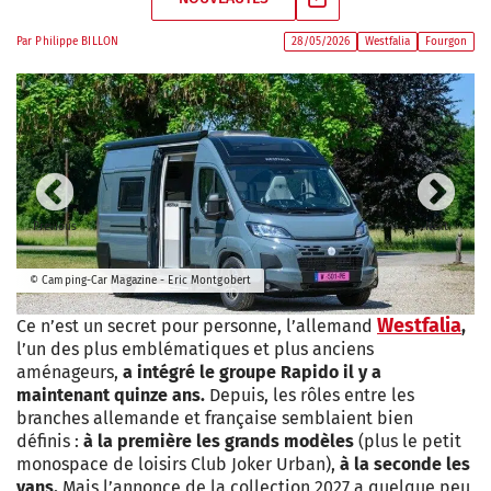
Par
Philippe BILLON
28/05/2026
Westfalia
Fourgon
Previous
Next
© Camping-Car Magazine - Eric Montgobert
Westfalia
Ce n’est un secret pour personne, l’allemand
,
l’un des plus emblématiques et plus anciens
aménageurs,
a intégré le groupe Rapido il y a
maintenant quinze ans.
Depuis, les rôles entre les
branches allemande et française semblaient bien
définis :
à la première les grands modèles
(plus le petit
monospace de loisirs Club Joker Urban),
à la seconde les
vans.
Mais l’annonce de la collection 2027 a quelque peu