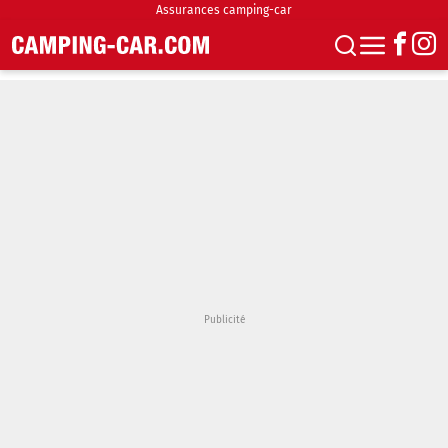
Assurances camping-car
S'abonner
Boutique
Newsletter
Annonces
Podcasts
Vidéos
Actualités
Essais
Accueil & stationnement
Accessoires
Achat & vente
Fourgons & Vans