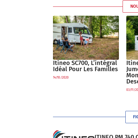
NO
Itin
Itineo SC700, L’intégral
Jum
Idéal Pour Les Familles
Mon
14/10/2020
Des
03/11/2
FI
ITINEO PM 740 C