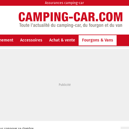
Assurances camping-car
nnement
Accessoires
Achat & vente
Fourgons & Vans
pour composer sa chambre