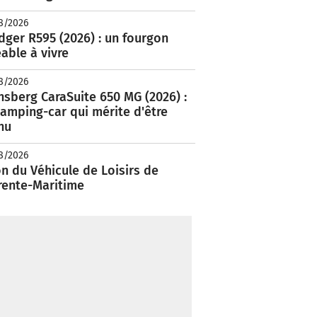
8/2026
ger R595 (2026) : un fourgon
able à vivre
8/2026
nsberg CaraSuite 650 MG (2026) :
amping-car qui mérite d'être
nu
8/2026
n du Véhicule de Loisirs de
rente-Maritime