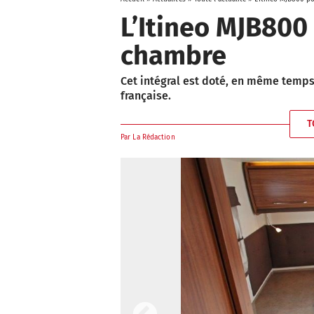
L’Itineo MJB800
chambre
Cet intégral est doté, en même temps, d
française.
T
Par
La Rédaction