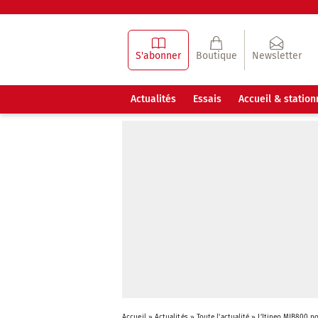
S'abonner
Boutique
Newsletter
Actualités
Essais
Accueil & statio
Accueil
»
Actualités
»
Toute l'actualité
»
L’Itineo MJB800 