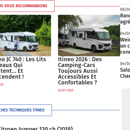
US VOUS RECOMMANDONS
06/0
Rand
agré
04/0
Wei
un c
con
eo JC 740 : Les Lits
Itineo 2026 : Des
04/0
eaux Qui
Camping-Cars
Salo
tent… Et
Toujours Aussi
Cha
cendent !
Accessibles Et
Confortables ?
025
02/07/2025
CHES TECHNIQUES ITINEO
itroen Jumper 130 ch (2018)