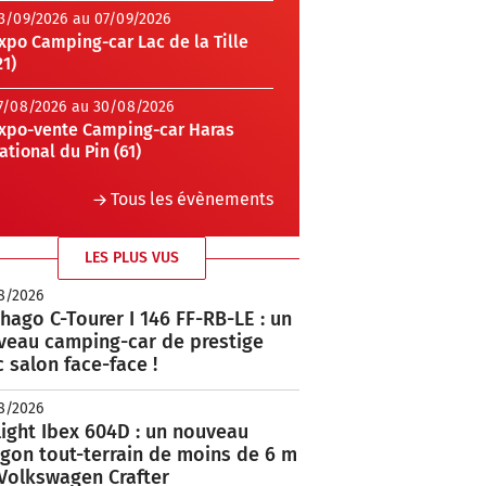
3/09/2026 au 07/09/2026
xpo Camping-car Lac de la Tille
21)
7/08/2026 au 30/08/2026
xpo-vente Camping-car Haras
ational du Pin (61)
Tous les évènements
LES PLUS VUS
8/2026
hago C-Tourer I 146 FF-RB-LE : un
veau camping-car de prestige
 salon face-face !
8/2026
ight Ibex 604D : un nouveau
rgon tout-terrain de moins de 6 m
 Volkswagen Crafter