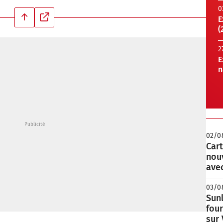
0
E
(
2
E
n
02/0
Cart
nou
avec
03/0
Sunl
fou
sur