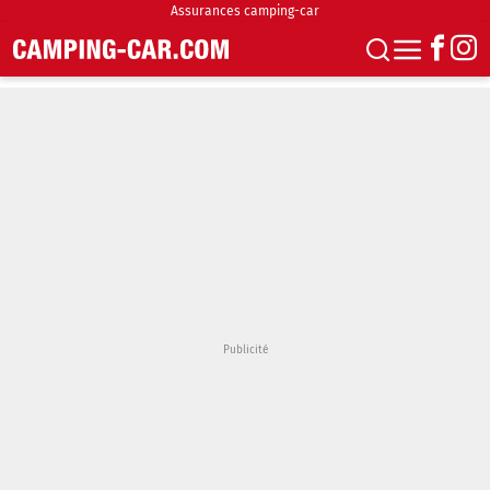
Assurances camping-car
S'abonner
Boutique
Newsletter
Annonces
Podcasts
Vidéos
Actualités
Essais
Accueil & stationnement
Accessoires
Achat & vente
Fourgons & Vans