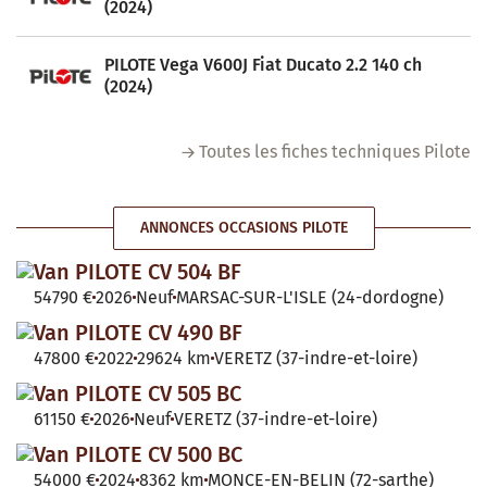
(2024)
PILOTE Vega V600J Fiat Ducato 2.2 140 ch
(2024)
Toutes les fiches techniques Pilote
ANNONCES OCCASIONS PILOTE
Van PILOTE CV 504 BF
54790 €
2026
Neuf
MARSAC-SUR-L'ISLE (24-dordogne)
Van PILOTE CV 490 BF
47800 €
2022
29624 km
VERETZ (37-indre-et-loire)
Van PILOTE CV 505 BC
61150 €
2026
Neuf
VERETZ (37-indre-et-loire)
Van PILOTE CV 500 BC
54000 €
2024
8362 km
MONCE-EN-BELIN (72-sarthe)