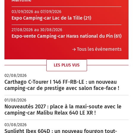
03/09/2026 au 07/09/2026
Expo Camping-car Lac de la Tille (21)
27/08/2026 au 30/08/2026
Expo-vente Camping-car Haras national du Pin (61)
Tous les évènements
LES PLUS VUS
02/08/2026
Carthago C-Tourer I 146 FF-RB-LE : un nouveau
camping-car de prestige avec salon face-face !
01/08/2026
Nouveautés 2027 : place à la maxi-soute avec le
camping-car Malibu Relax 640 LE XR !
03/08/2026
Sunlight Ibex 604D : un nouveau fourgon tout-