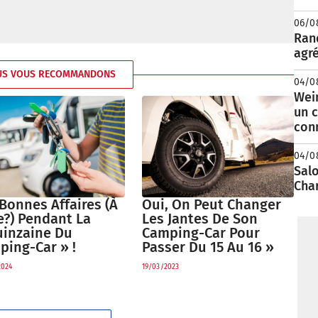
06/0
Rand
agré
US VOUS RECOMMANDONS
04/0
Wei
un c
con
04/0
Salo
Cha
Bonnes Affaires (à
Oui, On Peut Changer
e?) Pendant La
Les Jantes De Son
uinzaine Du
Camping-Car Pour
ping-Car » !
Passer Du 15 Au 16 »
2024
19/03/2023