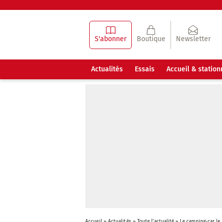
S'abonner
Boutique
Newsletter
Actualités
Essais
Accueil & statio
Accueil
»
Actualités
»
Toute l'actualité
»
Le camping-car le