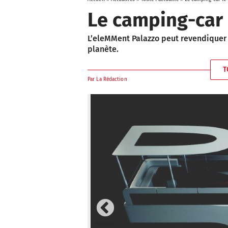
Le camping-car 
L’eleMMent Palazzo peut revendiquer l
planète.
T
Par
La Rédaction
Previous