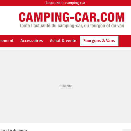
Assurances camping-car
nnement
Accessoires
Achat & vente
Fourgons & Vans
 plus cher du monde