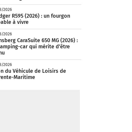
8/2026
ger R595 (2026) : un fourgon
able à vivre
8/2026
nsberg CaraSuite 650 MG (2026) :
amping-car qui mérite d'être
nu
8/2026
n du Véhicule de Loisirs de
rente-Maritime