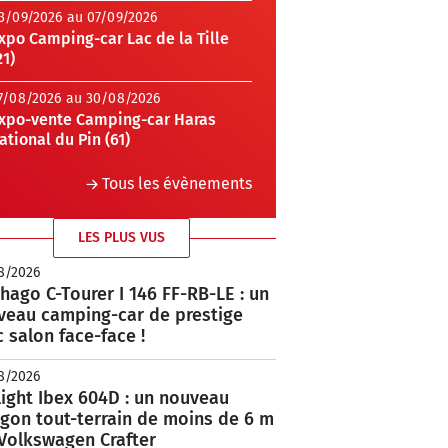
3/09/2026 au 07/09/2026
xpo Camping-car Lac de la Tille
21)
7/08/2026 au 30/08/2026
xpo-vente Camping-car Haras
ational du Pin (61)
Tous les évènements
LES PLUS VUS
8/2026
hago C-Tourer I 146 FF-RB-LE : un
veau camping-car de prestige
 salon face-face !
8/2026
ight Ibex 604D : un nouveau
rgon tout-terrain de moins de 6 m
 Volkswagen Crafter