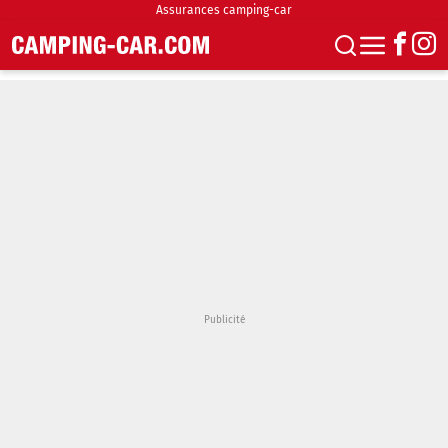
Assurances camping-car
S'abonner
Boutique
Newsletter
Annonces
Podcasts
Vidéos
Actualités
Essais
Accueil & stationnement
Accessoires
Achat & vente
Fourgons & Vans