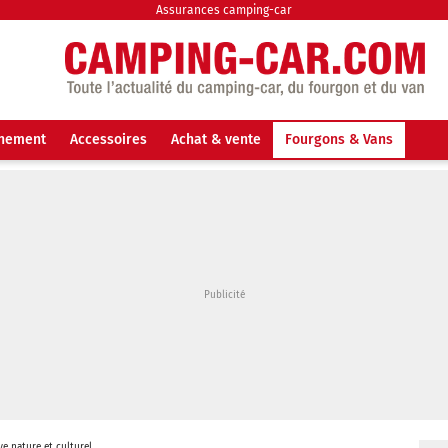
Assurances camping-car
nnement
Accessoires
Achat & vente
Fourgons & Vans
ye nature et culturel