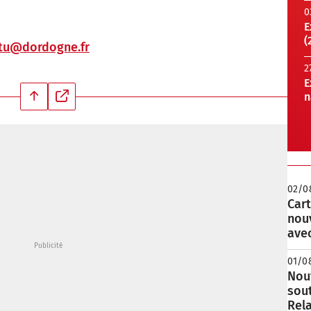
0
E
(
stu@dordogne.fr
2
E
n
02/0
Cart
nou
avec
01/0
Nouv
sou
Rela