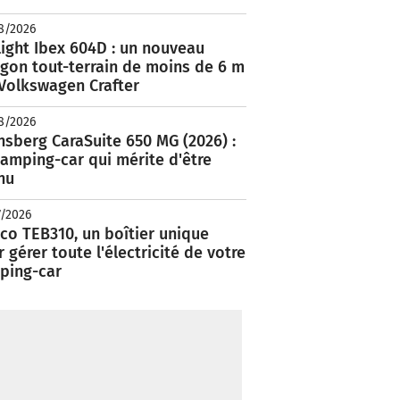
8/2026
ight Ibex 604D : un nouveau
rgon tout-terrain de moins de 6 m
 Volkswagen Crafter
8/2026
nsberg CaraSuite 650 MG (2026) :
amping-car qui mérite d'être
nu
7/2026
co TEB310, un boîtier unique
 gérer toute l'électricité de votre
ping-car