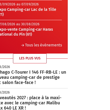
3/09/2026 au 07/09/2026
xpo Camping-car Lac de la Tille
21)
7/08/2026 au 30/08/2026
xpo-vente Camping-car Haras
ational du Pin (61)
Tous les évènements
LES PLUS VUS
8/2026
hago C-Tourer I 146 FF-RB-LE : un
veau camping-car de prestige
 salon face-face !
8/2026
eautés 2027 : place à la maxi-
te avec le camping-car Malibu
x 640 LE XR !