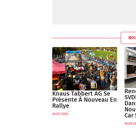
NO
Ren
Knaus Tabbert AG Se
SVD
Présente À Nouveau En
Dan
Rallye
Nou
Car 
04/07/2024
19/09/2