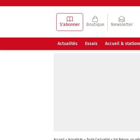
S'abonner
Boutique
Newsletter
Actualités
Essais
Accueil & statio
Accueil
»
Actualités
»
Toute l'actualité
»
Val Natura, un rall