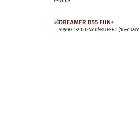
€
Neuf
DREAMER D55 FUN+
59900 €
2026
Neuf
RUFFEC (16-chare