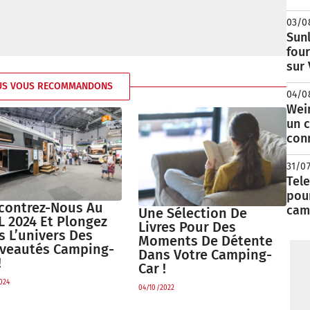
03/0
Sunl
fou
sur
US VOUS RECOMMANDONS
04/0
Wei
un c
con
31/0
Tele
pour
contrez-Nous Au
cam
Une Sélection De
L 2024 Et Plongez
Livres Pour Des
s L’univers Des
Moments De Détente
veautés Camping-
Dans Votre Camping-
!
Car !
024
04/10/2022