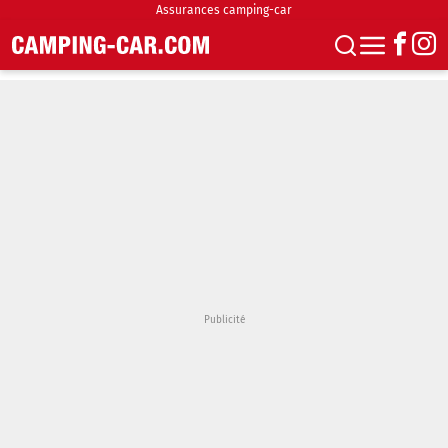
Assurances camping-car
S'abonner
Boutique
Newsletter
Annonces
Podcasts
Vidéos
Actualités
Essais
Accueil & stationnement
Accessoires
Achat & vente
Fourgons & Vans