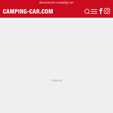
Assurances camping-car
S'abonner
Boutique
Newsletter
Annonces
Podcasts
Vidéos
Actualités
Essais
Accueil & stationnement
Accessoires
Achat & vente
Fourgons & Vans