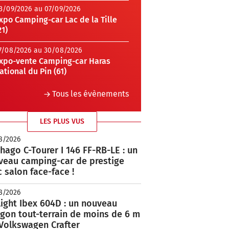
3/09/2026 au 07/09/2026
xpo Camping-car Lac de la Tille
21)
7/08/2026 au 30/08/2026
xpo-vente Camping-car Haras
ational du Pin (61)
Tous les évènements
LES PLUS VUS
8/2026
hago C-Tourer I 146 FF-RB-LE : un
veau camping-car de prestige
 salon face-face !
8/2026
ight Ibex 604D : un nouveau
rgon tout-terrain de moins de 6 m
 Volkswagen Crafter