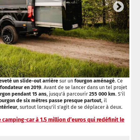
Next
© St
eveté un slide-out arrière
sur un
fourgon aménagé
. Ce
fondateur en 2019
. Avant de se lancer dans un tel projet
urgon pendant 15 ans
, jusqu’à parcourir
255 000 km
. S’il
ourgon de six mètres passe presque partout
, il
ntérieur
, surtout lorsqu’il s’agit de se déplacer à deux.
 camping-car à 1,5 million d’euros qui redéfinit le