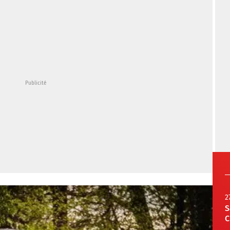
2
S
C