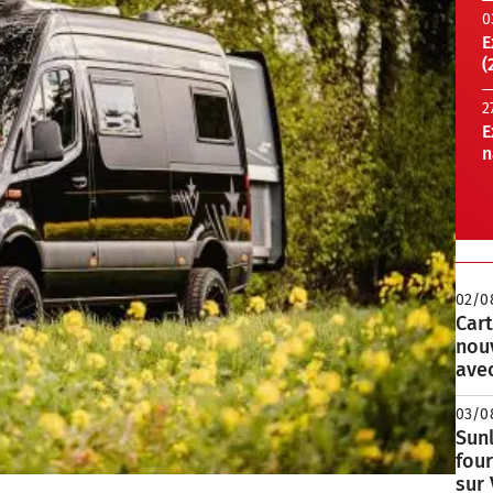
0
E
(
2
E
n
02/0
Cart
nou
avec
03/0
Sunl
fou
sur