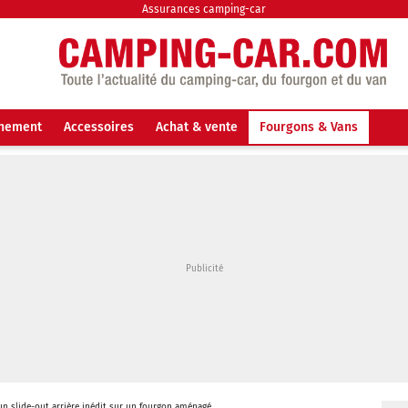
Assurances camping-car
nnement
Accessoires
Achat & vente
Fourgons & Vans
un slide-out arrière inédit sur un fourgon aménagé