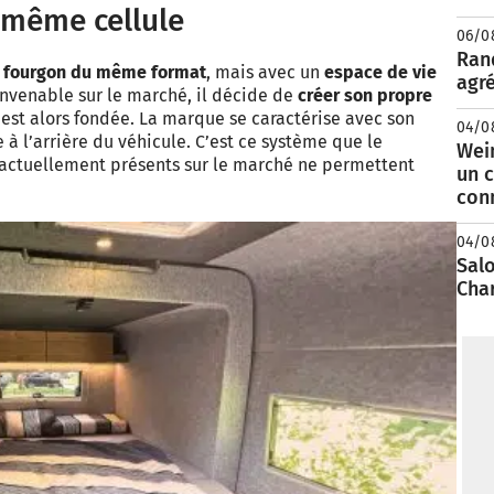
 même cellule
06/0
Rand
 fourgon du même format
, mais avec un
espace de vie
agré
onvenable sur le marché, il décide de
créer son propre
n est alors fondée. La marque se caractérise avec son
04/0
 à l’arrière du véhicule. C’est ce système que le
Wei
t actuellement présents sur le marché ne permettent
un c
con
04/0
Salo
Cha