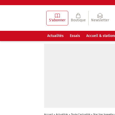
S'abonner
Boutique
Newsletter
Actualités
Essais
Accueil & statio
Accueil
»
Actualités
»
Toute l'actualité
»
Star Van brevette 