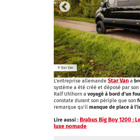
Previous
© Star Van
Star Van
L’entreprise allemande
a
br
système a été créé et déposé par son
Ralf Uhlhorn a
voyagé à bord d’un fo
constate durant son périple que son
f
remarque qu’il
manque de place à l’i
Brabus Big Boy 1200 : Le
Lire aussi :
luxe nomade