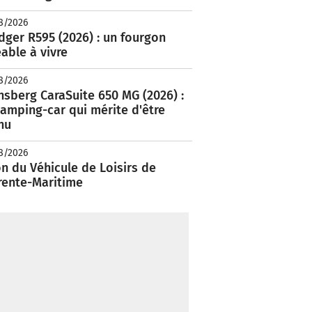
8/2026
ger R595 (2026) : un fourgon
able à vivre
8/2026
nsberg CaraSuite 650 MG (2026) :
amping-car qui mérite d'être
nu
8/2026
n du Véhicule de Loisirs de
rente-Maritime