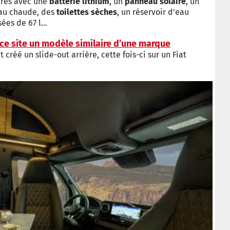
ivrés avec une
batterie lithium
, un
panneau solaire
, un
au chaude, des
toilettes sèches
, un réservoir d’eau
sées de 67 l…
 ce site un modèle similaire d’une marque
 créé un slide-out arrière, cette fois-ci sur un Fiat