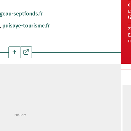
0
E
geau-septfonds.fr
(
puisaye-tourisme.fr
7,
2
E
Tl8tU-bWg7LQGqi-NK_WFiQQ&ehbc=2E312F
n