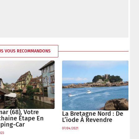
US VOUS RECOMMANDONS
ar (68), Votre
La Bretagne Nord : De
chaine Étape En
L’iode À Revendre
ping-Car
07/04/2021
023