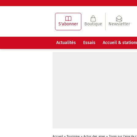
S'abonner
Boutique
Newsletter
Actualités
Essais
Accueil & statio
Accueil
»
Tourisme
»
Actus des aires
»
Zoom sur l’aire de 