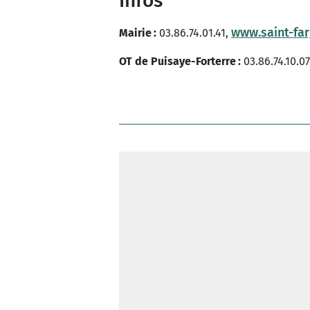
Infos
www.saint-far
Mairie :
03.86.74.01.41,
OT de Puisaye-Forterre :
03.86.74.10.0
https://www.google.com/maps/d/u/1/embed?mid=1Ho7iXff