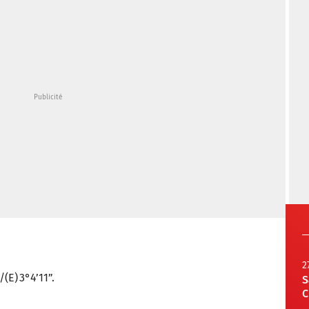
2
(E) 3°4’11”.
S
C