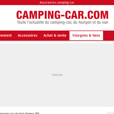
Assurances camping-car
nnement
Accessoires
Achat & vente
Fourgons & Vans
camping-cars de Saint-Fargeau (89)