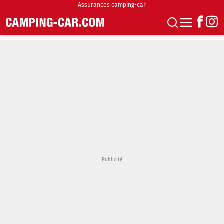
Assurances camping-car
S'abonner
Boutique
Newsletter
Annonces
Podcasts
Vidéos
Actualités
Essais
Accueil & stationnement
Accessoires
Achat & vente
Fourgons & Vans