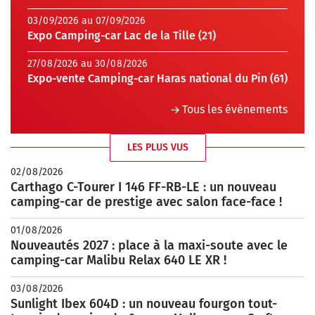
03/09/2026 au 07/09/2026
Expo Camping-car Lac de la Tille (21)
27/08/2026 au 30/08/2026
Expo-vente Camping-car Haras national du Pin (61)
Tous les évènements
LES PLUS VUS
02/08/2026
Carthago C-Tourer I 146 FF-RB-LE : un nouveau
camping-car de prestige avec salon face-face !
01/08/2026
Nouveautés 2027 : place à la maxi-soute avec le
camping-car Malibu Relax 640 LE XR !
03/08/2026
Sunlight Ibex 604D : un nouveau fourgon tout-