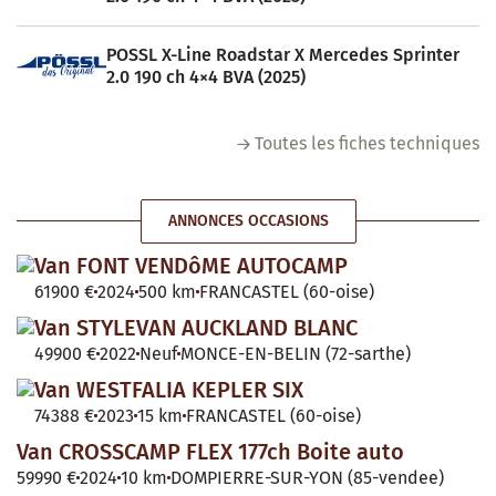
POSSL X-Line Roadstar X Mercedes Sprinter
2.0 190 ch 4×4 BVA (2025)
Toutes les fiches techniques
ANNONCES OCCASIONS
Van FONT VENDôME AUTOCAMP
61900 €
2024
500 km
FRANCASTEL (60-oise)
Van STYLEVAN AUCKLAND BLANC
49900 €
2022
Neuf
MONCE-EN-BELIN (72-sarthe)
Van WESTFALIA KEPLER SIX
74388 €
2023
15 km
FRANCASTEL (60-oise)
Van CROSSCAMP FLEX 177ch Boite auto
59990 €
2024
10 km
DOMPIERRE-SUR-YON (85-vendee)