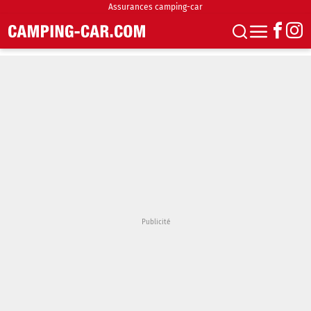
Assurances camping-car
S'abonner
Boutique
Newsletter
Annonces
Podcasts
Vidéos
Actualités
Essais
Accueil & stationnement
Accessoires
Achat & vente
Fourgons & Vans