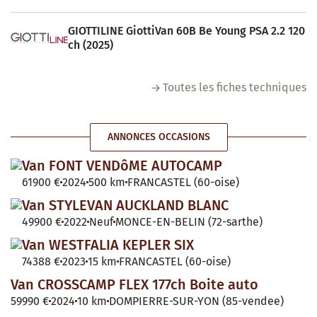
GIOTTILINE GiottiVan 60B Be Young PSA 2.2 120
ch (2025)
Toutes les fiches techniques
ANNONCES OCCASIONS
Van FONT VENDôME AUTOCAMP
61900 €
2024
500 km
FRANCASTEL (60-oise)
Van STYLEVAN AUCKLAND BLANC
49900 €
2022
Neuf
MONCE-EN-BELIN (72-sarthe)
Van WESTFALIA KEPLER SIX
74388 €
2023
15 km
FRANCASTEL (60-oise)
Van CROSSCAMP FLEX 177ch Boite auto
59990 €
2024
10 km
DOMPIERRE-SUR-YON (85-vendee)