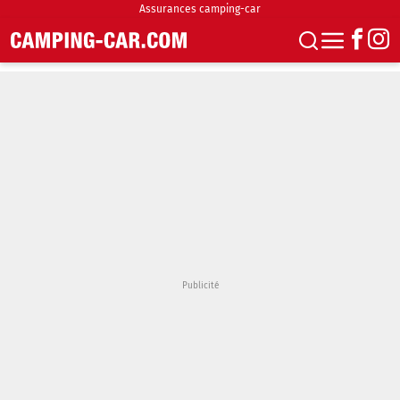
Assurances camping-car
S'abonner
Boutique
Newsletter
Annonces
Podcasts
Vidéos
Actualités
Essais
Accueil & stationnement
Accessoires
Achat & vente
Fourgons & Vans