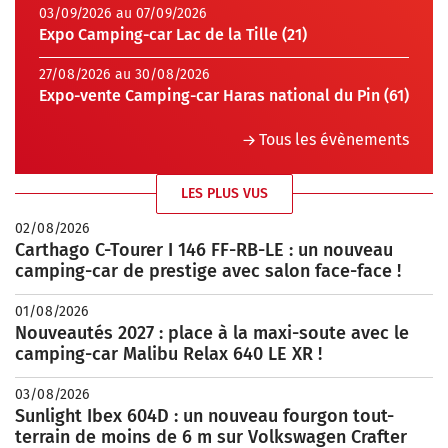
03/09/2026 au 07/09/2026
Expo Camping-car Lac de la Tille (21)
27/08/2026 au 30/08/2026
Expo-vente Camping-car Haras national du Pin (61)
Tous les évènements
LES PLUS VUS
02/08/2026
Carthago C-Tourer I 146 FF-RB-LE : un nouveau
camping-car de prestige avec salon face-face !
01/08/2026
Nouveautés 2027 : place à la maxi-soute avec le
camping-car Malibu Relax 640 LE XR !
03/08/2026
Sunlight Ibex 604D : un nouveau fourgon tout-
terrain de moins de 6 m sur Volkswagen Crafter