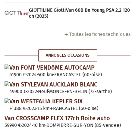
GIOTTILINE GiottiVan 60B Be Young PSA 2.2 120
ch (2025)
Toutes les fiches techniques
ANNONCES OCCASIONS
Van FONT VENDôME AUTOCAMP
61900 €
2024
500 km
FRANCASTEL (60-oise)
Van STYLEVAN AUCKLAND BLANC
49900 €
2022
Neuf
MONCE-EN-BELIN (72-sarthe)
Van WESTFALIA KEPLER SIX
74388 €
2023
15 km
FRANCASTEL (60-oise)
Van CROSSCAMP FLEX 177ch Boite auto
59990 €
2024
10 km
DOMPIERRE-SUR-YON (85-vendee)