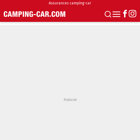
Assurances camping-car
S'abonner
Boutique
Newsletter
Annonces
Podcasts
Vidéos
Actualités
Essais
Accueil & stationnement
Accessoires
Achat & vente
Fourgons & Vans