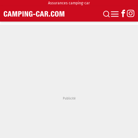
Assurances camping-car
S'abonner
Boutique
Newsletter
Annonces
Podcasts
Vidéos
Actualités
Essais
Accueil & stationnement
Accessoires
Achat & vente
Fourgons & Vans