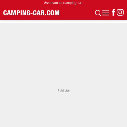
Assurances camping-car
S'abonner
Boutique
Newsletter
Annonces
Podcasts
Vidéos
Actualités
Essais
Accueil & stationnement
Accessoires
Achat & vente
Fourgons & Vans