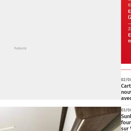
0
E
(
2
E
n
02/0
Cart
nou
avec
03/0
Sunl
fou
sur