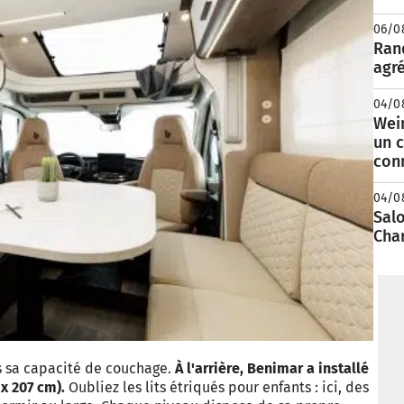
06/0
Rand
agré
04/0
Wei
un c
con
04/0
Salo
Cha
ns sa capacité de couchage.
À l'arrière, Benimar a installé
x 207 cm).
Oubliez les lits étriqués pour enfants : ici, des