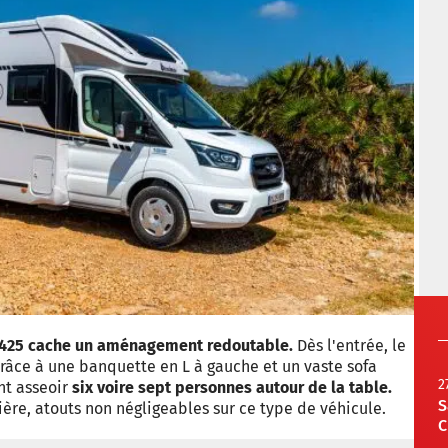
T425 cache un aménagement redoutable.
Dès l'entrée, le
râce à une banquette en L à gauche et un vaste sofa
2
nt asseoir
six voire sept personnes autour de la table.
S
ière, atouts non négligeables sur ce type de véhicule.
C