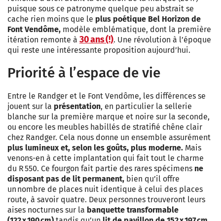
puisque sous ce patronyme quelque peu abstrait se
cache rien moins que le
plus poétique Bel Horizon de
Font Vendôme,
modèle emblématique, dont la première
30 ans (!)
itération remonte à
. Une révolution à l’époque
qui reste une intéressante proposition aujourd’hui.
Priorité à l’espace de vie
Entre le Randger et le Font Vendôme, les différences se
jouent sur la
présentation
, en particulier la sellerie
blanche sur la première marque et noire sur la seconde,
ou encore les meubles habillés de stratifié chêne clair
chez Randger. Cela nous donne un ensemble assurément
plus lumineux et, selon les goûts, plus moderne.
Mais
venons-en à cette implantation qui fait tout le charme
du R 550. Ce fourgon fait partie des rares spécimens
ne
disposant pas de lit permanent,
bien qu’il offre
un nombre de places nuit identique à celui des places
route, à savoir quatre. Deux personnes trouveront leurs
aises nocturnes sur la
banquette transformable
(122 x 190 cm)
tandis qu’un
lit de pavillon de 152 x 197 cm