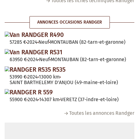
Toutes les fiches techniques Randger
ANNONCES OCCASIONS RANDGER
Van RANDGER R490
57285 €
2024
Neuf
MONTAUBAN (82-tarn-et-garonne)
Van RANDGER R531
63950 €
2024
Neuf
MONTAUBAN (82-tarn-et-garonne)
RANDGER R535 R535
53990 €
2024
13000 km
SAINT BARTHELEMY D'ANJOU (49-maine-et-loire)
RANDGER R 559
55900 €
2024
14307 km
VERETZ (37-indre-et-loire)
Toutes les annonces Randger