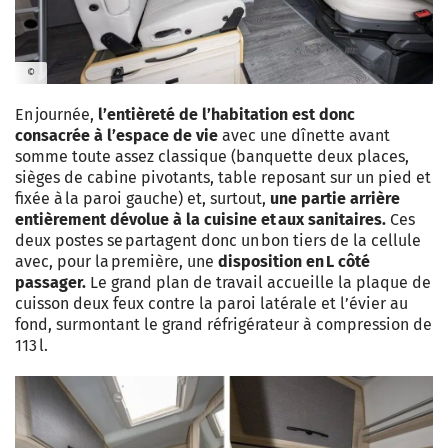
©
En journée,
l’entièreté de l’habitation est donc
consacrée à l’espace de vie
avec une dînette avant
somme toute assez classique (banquette deux places,
sièges de cabine pivotants, table reposant sur un pied et
fixée à la paroi gauche) et, surtout,
une partie arrière
entièrement dévolue à la cuisine et aux sanitaires.
Ces
deux postes se partagent donc un bon tiers de la cellule
avec, pour la première, une
disposition en L côté
passager.
Le grand plan de travail accueille la plaque de
cuisson deux feux contre la paroi latérale et l’évier au
fond, surmontant le grand réfrigérateur à compression de
113 l.