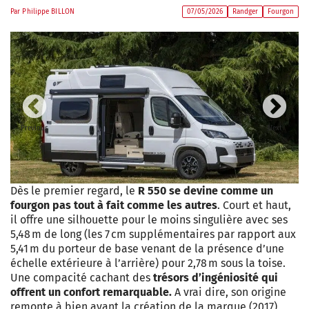
Par
Philippe BILLON
07/05/2026
Randger
Fourgon
Previous
Next
Dès le premier regard, le
R 550 se devine comme un
fourgon pas tout à fait comme les autres
. Court et haut,
il offre une silhouette pour le moins singulière avec ses
5,48 m de long (les 7 cm supplémentaires par rapport aux
5,41 m du porteur de base venant de la présence d’une
échelle extérieure à l’arrière) pour 2,78 m sous la toise.
Une compacité cachant des
trésors d’ingéniosité qui
offrent un confort remarquable.
A vrai dire, son origine
remonte à bien avant la création de la marque (2017)