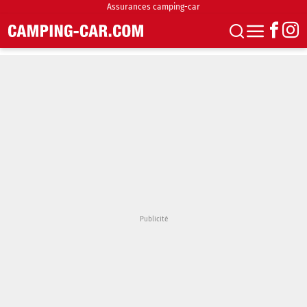
Assurances camping-car
S'abonner
Boutique
Newsletter
Annonces
Podcasts
Vidéos
Actualités
Essais
Accueil & stationnement
Accessoires
Achat & vente
Fourgons & Vans