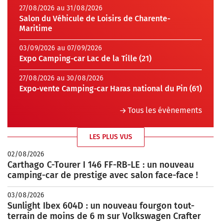
27/08/2026 au 31/08/2026
Salon du Véhicule de Loisirs de Charente-
Maritime
03/09/2026 au 07/09/2026
Expo Camping-car Lac de la Tille (21)
27/08/2026 au 30/08/2026
Expo-vente Camping-car Haras national du Pin (61)
Tous les évènements
LES PLUS VUS
02/08/2026
Carthago C-Tourer I 146 FF-RB-LE : un nouveau
camping-car de prestige avec salon face-face !
03/08/2026
Sunlight Ibex 604D : un nouveau fourgon tout-
terrain de moins de 6 m sur Volkswagen Crafter