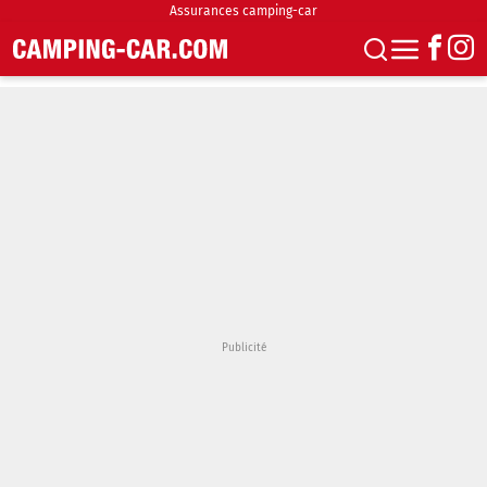
Assurances camping-car
S'abonner
Boutique
Newsletter
Annonces
Podcasts
Vidéos
Actualités
Essais
Accueil & stationnement
Accessoires
Achat & vente
Fourgons & Vans