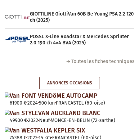
GIOTTILINE GiottiVan 60B Be Young PSA 2.2 120
ch (2025)
POSSL X-Line Roadstar X Mercedes Sprinter
2.0 190 ch 4×4 BVA (2025)
Toutes les fiches techniques
ANNONCES OCCASIONS
Van FONT VENDôME AUTOCAMP
61900 €
2024
500 km
FRANCASTEL (60-oise)
Van STYLEVAN AUCKLAND BLANC
49900 €
2022
Neuf
MONCE-EN-BELIN (72-sarthe)
Van WESTFALIA KEPLER SIX
74388 €
2023
15 km
FRANCASTEL (60-oise)