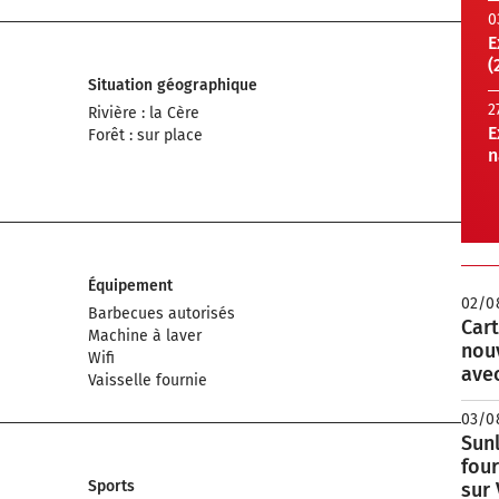
0
E
(
Situation géographique
2
Rivière : la Cère
E
Forêt : sur place
n
Équipement
02/0
Barbecues autorisés
Cart
Machine à laver
nou
Wifi
avec
Vaisselle fournie
03/0
Sunl
fou
Sports
sur