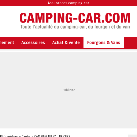
Assurances camping-car
nnement
Accessoires
Achat & vente
Fourgons & Vans
-Rhône-Alpes
»
Cantal
»
CAMPING DU VAL DE CÈRE