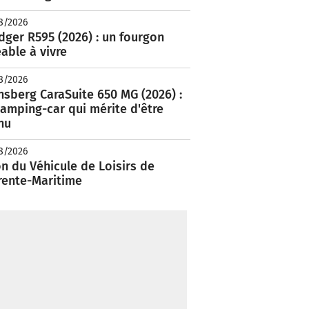
8/2026
ger R595 (2026) : un fourgon
able à vivre
8/2026
nsberg CaraSuite 650 MG (2026) :
amping-car qui mérite d'être
nu
8/2026
n du Véhicule de Loisirs de
rente-Maritime