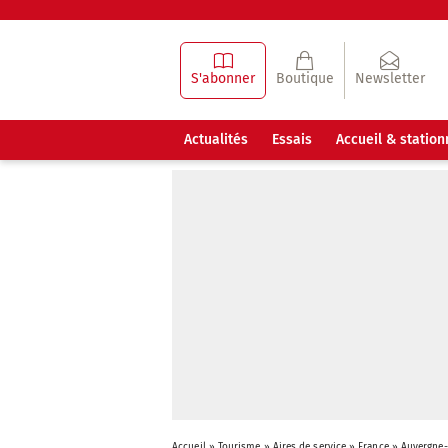
S'abonner
Boutique
Newsletter
Actualités
Essais
Accueil & statio
Accueil
»
Tourisme
»
Aires de service
»
France
»
Auvergne