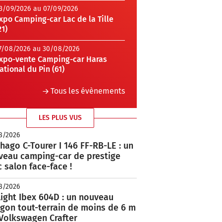
3/09/2026 au 07/09/2026
xpo Camping-car Lac de la Tille
21)
7/08/2026 au 30/08/2026
xpo-vente Camping-car Haras
ational du Pin (61)
Tous les évènements
LES PLUS VUS
8/2026
hago C-Tourer I 146 FF-RB-LE : un
veau camping-car de prestige
 salon face-face !
8/2026
ight Ibex 604D : un nouveau
rgon tout-terrain de moins de 6 m
 Volkswagen Crafter