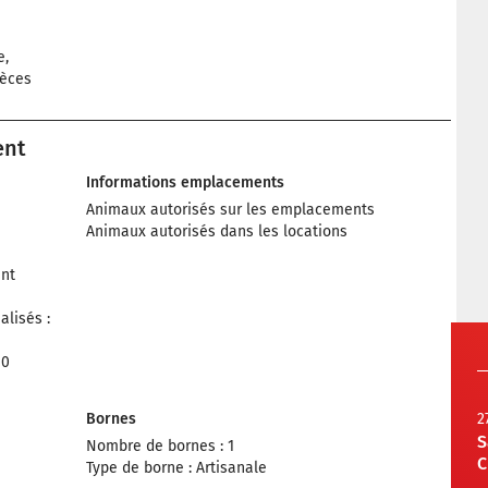
e,
pèces
ent
Informations emplacements
Animaux autorisés sur les emplacements
Animaux autorisés dans les locations
nt
lisés :
10
Bornes
2
S
Nombre de bornes : 1
C
Type de borne : Artisanale