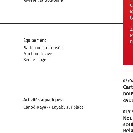
Rivière : la Boutonne
0
E
(
2
E
Équipement
n
Barbecues autorisés
Machine à laver
Sèche Linge
02/0
Cart
nou
avec
Activités aquatiques
Canoé-Kayak/ Kayak : sur place
01/0
Nouv
sou
Rela