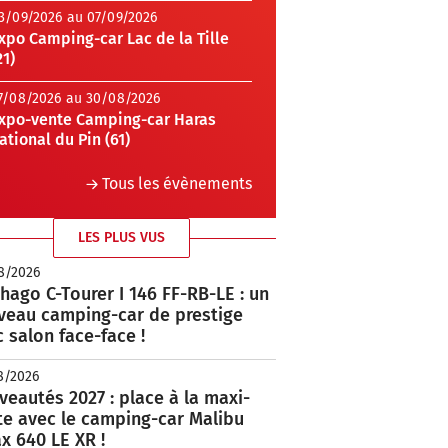
3/09/2026 au 07/09/2026
xpo Camping-car Lac de la Tille
21)
7/08/2026 au 30/08/2026
xpo-vente Camping-car Haras
ational du Pin (61)
Tous les évènements
LES PLUS VUS
8/2026
hago C-Tourer I 146 FF-RB-LE : un
veau camping-car de prestige
 salon face-face !
8/2026
eautés 2027 : place à la maxi-
te avec le camping-car Malibu
x 640 LE XR !