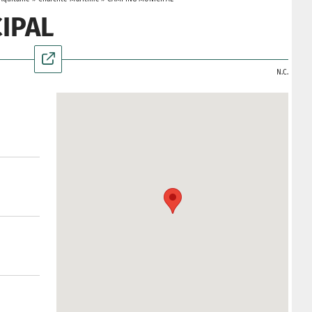
IPAL
N.C.