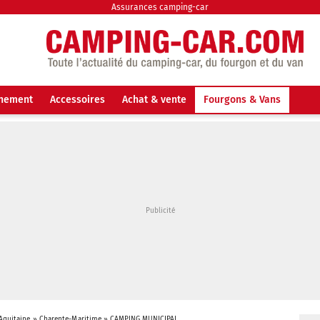
Assurances camping-car
nnement
Accessoires
Achat & vente
Fourgons & Vans
Aquitaine
»
Charente-Maritime
»
CAMPING MUNICIPAL