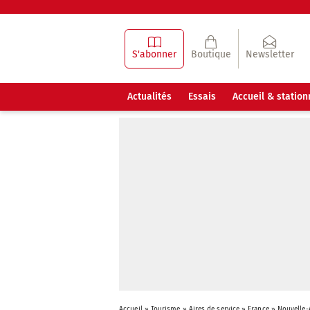
S'abonner
Boutique
Newsletter
Actualités
Essais
Accueil & statio
Accueil
»
Tourisme
»
Aires de service
»
France
»
Nouvelle-