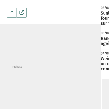
03/0
Sunl
fou
sur
06/0
Rand
agré
04/0
Wei
un c
con