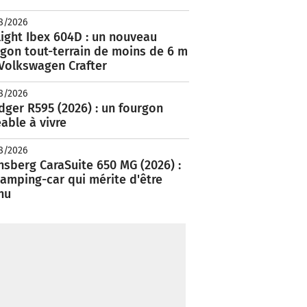
8/2026
ight Ibex 604D : un nouveau
rgon tout-terrain de moins de 6 m
 Volkswagen Crafter
8/2026
ger R595 (2026) : un fourgon
able à vivre
8/2026
nsberg CaraSuite 650 MG (2026) :
amping-car qui mérite d'être
nu