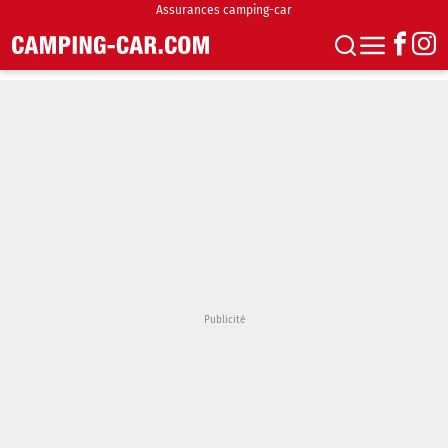
Assurances camping-car
S'abonner
Boutique
Newsletter
Annonces
Podcasts
Vidéos
Actualités
Essais
Accueil & stationnement
Accessoires
Achat & vente
Fourgons & Vans