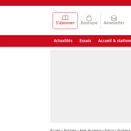
S'abonner
Boutique
Newsletter
Actualités
Essais
Accueil & statio
Accueil
»
Tourisme
»
Aires de service
»
France
»
Occitanie