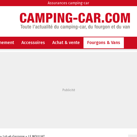
Assurances camping-car
nnement
Accessoires
Achat & vente
Fourgons & Vans
»
Lot-et-Garonne
»
LE MOULIAT