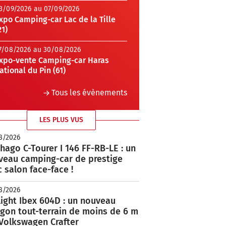
3/09/2026 au 07/09/2026
xpo Camping-car Lac de la Tille
21)
7/08/2026 au 30/08/2026
xpo-vente Camping-car Haras
ational du Pin (61)
Tous les évènements
LES PLUS VUS
8/2026
hago C-Tourer I 146 FF-RB-LE : un
veau camping-car de prestige
 salon face-face !
8/2026
ight Ibex 604D : un nouveau
rgon tout-terrain de moins de 6 m
 Volkswagen Crafter