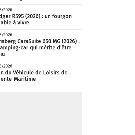
8/2026
ger R595 (2026) : un fourgon
able à vivre
8/2026
nsberg CaraSuite 650 MG (2026) :
amping-car qui mérite d'être
nu
8/2026
n du Véhicule de Loisirs de
rente-Maritime