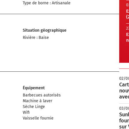
Type de borne : Artisanale
0
E
(
2
Situation géographique
E
Rivière : Baïse
n
02/0
Cart
Équipement
nou
Barbecues autorisés
avec
Machine à laver
Sèche Linge
03/0
Wifi
Sunl
Vaisselle fournie
fou
sur