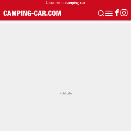
Assurances camping-car
S'abonner
Boutique
Newsletter
Annonces
Podcasts
Vidéos
Actualités
Essais
Accueil & stationnement
Accessoires
Achat & vente
Fourgons & Vans