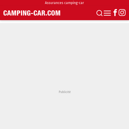
Assurances camping-car
S'abonner
Boutique
Newsletter
Annonces
Podcasts
Vidéos
Actualités
Essais
Accueil & stationnement
Accessoires
Achat & vente
Fourgons & Vans