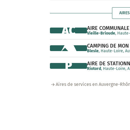
AIRES
AC
AIRE COMMUNALE
Vieille-Brioude
, Haute
CAMPING DE MON 
Blesle
, Haute-Loire, A
P
AIRE DE STATION
Riotord
, Haute-Loire,
Aires de services en Auvergne-Rhô