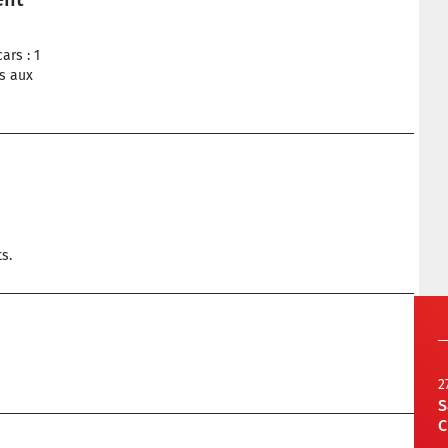
ars : 1
s aux
s.
2
S
C