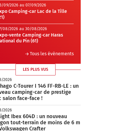
3/09/2026 au 07/09/2026
xpo Camping-car Lac de la Tille
21)
7/08/2026 au 30/08/2026
xpo-vente Camping-car Haras
ational du Pin (61)
Tous les évènements
LES PLUS VUS
8/2026
hago C-Tourer I 146 FF-RB-LE : un
veau camping-car de prestige
 salon face-face !
8/2026
ight Ibex 604D : un nouveau
rgon tout-terrain de moins de 6 m
 Volkswagen Crafter