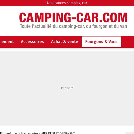
Assurances camping-car
nnement
Accessoires
Achat & vente
Fourgons & Vans
-Rhône-Alpes
»
Haute-Loire
»
AIRE DE STATIONNEMENT