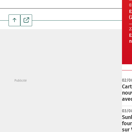
0
E
(
2
E
n
02/0
Cart
nou
avec
03/0
Sunl
fou
sur