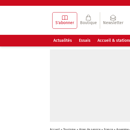
S'abonner
Boutique
Newsletter
Actualités
Essais
Accueil & statio
Accueil
»
Tourisme
»
Aires de service
»
France
»
Auvergne