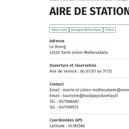
AIRE DE STATI
Haute-Loire
Auvergne-Rhône-Alpes
France
Adresse
Le Bourg
43220 Saint-Julien-Molhesabate
Ouverture et réservation
Aire de service : du 01/01 au 31/12
Contact
Email :
mairie.st-julien-molhesabate@oran
Email :
tourisme@hautpaysduvelay.fr
Tel. : 0471668487
Tel. : 0471599573
Coordonnées GPS
Latitude : 45.185566