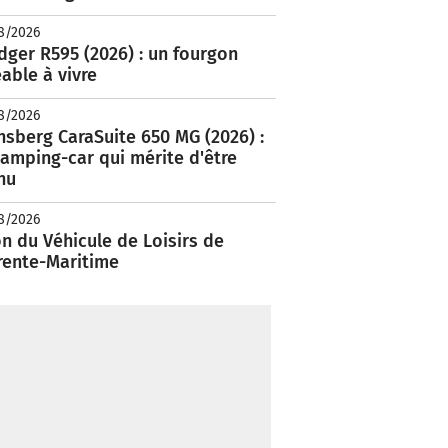
8/2026
ger R595 (2026) : un fourgon
able à vivre
8/2026
nsberg CaraSuite 650 MG (2026) :
amping-car qui mérite d'être
nu
8/2026
n du Véhicule de Loisirs de
rente-Maritime