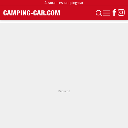
Assurances camping-car
S'abonner
Boutique
Newsletter
Annonces
Podcasts
Vidéos
Actualités
Essais
Accueil & stationnement
Accessoires
Achat & vente
Fourgons & Vans