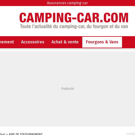
Assurances camping-car
nnement
Accessoires
Achat & vente
Fourgons & Vans
Cher
»
AIRE DE STATIONNEMENT