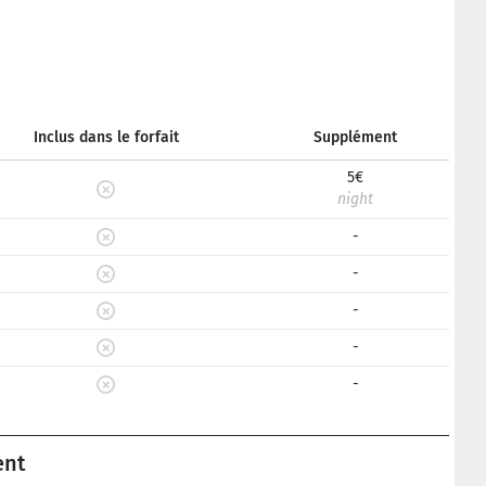
Inclus dans le forfait
Supplément
5€
night
-
-
-
-
-
ent