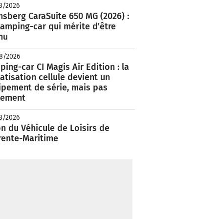
8/2026
nsberg CaraSuite 650 MG (2026) :
amping-car qui mérite d'être
nu
8/2026
ing-car CI Magis Air Edition : la
atisation cellule devient un
ipement de série, mais pas
lement
8/2026
n du Véhicule de Loisirs de
rente-Maritime