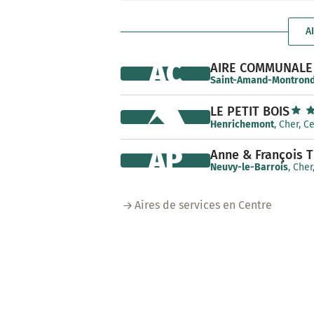
A
AC
AIRE COMMUNALE 
Saint-Amand-Montron
LE PETIT BOIS
Henrichemont
, Cher, C
AP
Anne & François 
Neuvy-le-Barrois
, Cher
Aires de services en Centre