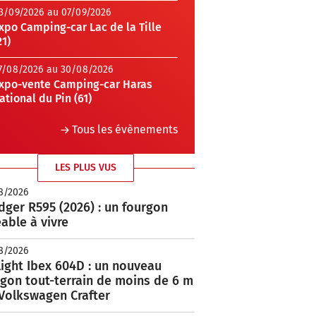
3/09/2026 au 07/09/2026
xpo Camping-car Lac de la Tille
21)
7/08/2026 au 30/08/2026
xpo-vente Camping-car Haras
ational du Pin (61)
Tous les évènements
LES PLUS VUS
8/2026
ger R595 (2026) : un fourgon
able à vivre
8/2026
ight Ibex 604D : un nouveau
rgon tout-terrain de moins de 6 m
 Volkswagen Crafter