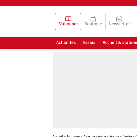
S'abonner
Boutique
Newsletter
Actualités
Essais
Accueil & statio
Accueil
»
Tourisme
»
Aires de service
»
France
»
Centre
»