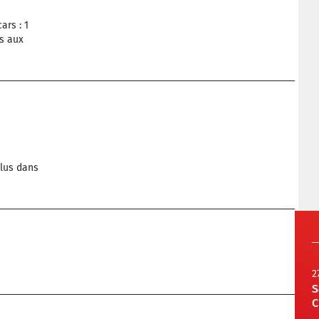
ars : 1
s aux
clus dans
2
S
C