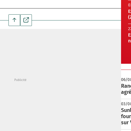
0
E
(
2
E
n
06/0
Rand
agré
03/0
Sunl
fou
sur