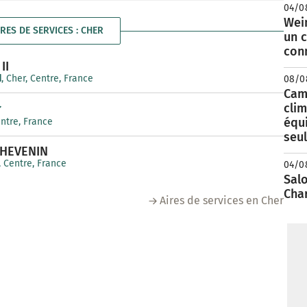
04/0
Wei
IRES DE SERVICES : CHER
un c
con
II
d
, Cher, Centre, France
08/0
Camp
clim
équ
entre, France
seu
THEVENIN
, Centre, France
04/0
Salo
Cha
Aires de services en Cher