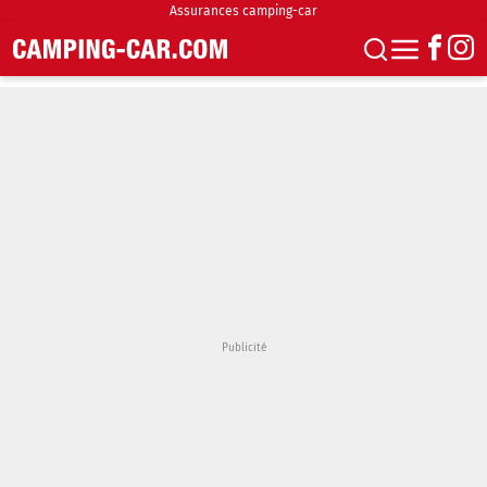
Assurances camping-car
S'abonner
Boutique
Newsletter
Annonces
Podcasts
Vidéos
Actualités
Essais
Accueil & stationnement
Accessoires
Achat & vente
Fourgons & Vans