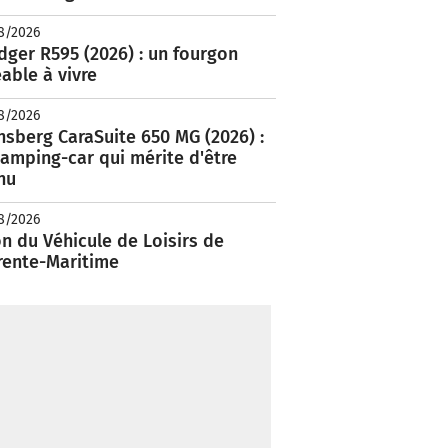
8/2026
ger R595 (2026) : un fourgon
able à vivre
8/2026
nsberg CaraSuite 650 MG (2026) :
amping-car qui mérite d'être
nu
8/2026
n du Véhicule de Loisirs de
rente-Maritime