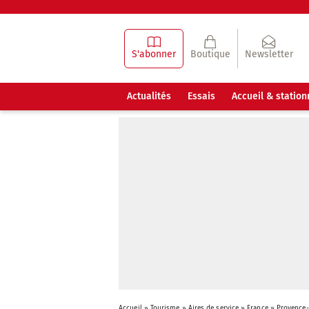
S'abonner
Boutique
Newsletter
Actualités
Essais
Accueil & statio
Accueil
»
Tourisme
»
Aires de service
»
France
»
Provence-