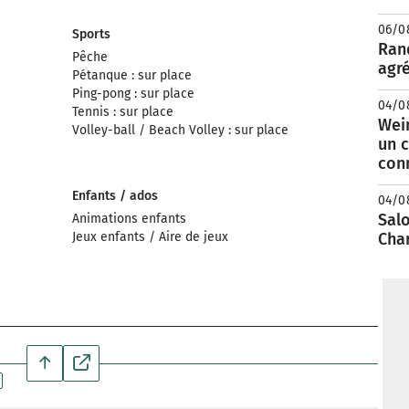
06/0
Sports
Rand
Pêche
agré
Pétanque : sur place
Ping-pong : sur place
04/0
Tennis : sur place
Wei
Volley-ball / Beach Volley : sur place
un c
con
Enfants / ados
04/0
Salo
Animations enfants
Jeux enfants / Aire de jeux
Cha