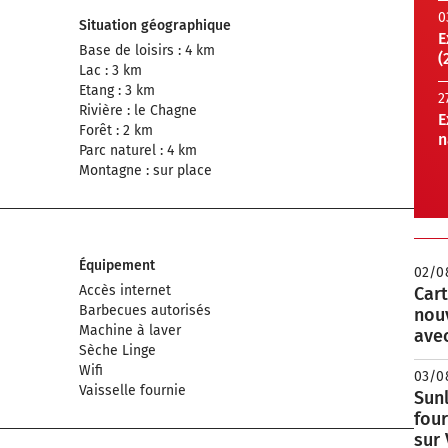
0
Situation géographique
E
Base de loisirs : 4 km
(
Lac : 3 km
Etang : 3 km
2
Rivière : le Chagne
E
Forêt : 2 km
n
Parc naturel : 4 km
Montagne : sur place
Équipement
02/0
Accès internet
Cart
Barbecues autorisés
nou
Machine à laver
avec
Sèche Linge
Wifi
03/0
Vaisselle fournie
Sunl
fou
sur