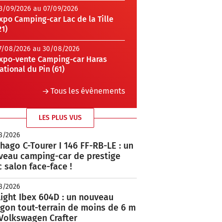
3/09/2026 au 07/09/2026
xpo Camping-car Lac de la Tille
21)
7/08/2026 au 30/08/2026
xpo-vente Camping-car Haras
ational du Pin (61)
Tous les évènements
LES PLUS VUS
8/2026
hago C-Tourer I 146 FF-RB-LE : un
veau camping-car de prestige
 salon face-face !
8/2026
ight Ibex 604D : un nouveau
rgon tout-terrain de moins de 6 m
 Volkswagen Crafter