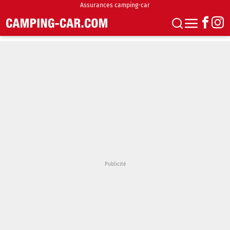
Assurances camping-car
S'abonner
Boutique
Newsletter
Annonces
Podcasts
Vidéos
Actualités
Essais
Accueil & stationnement
Accessoires
Achat & vente
Fourgons & Vans