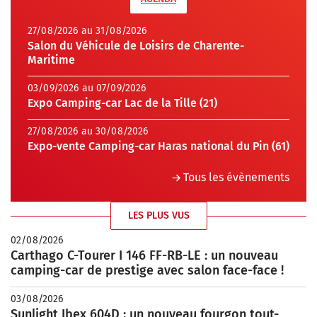
27/08/2026 au 31/08/2026
Salon du Véhicule de Loisirs de Charente-
Maritime
03/09/2026 au 07/09/2026
Expo Camping-car Lac de la Tille (21)
27/08/2026 au 30/08/2026
Expo-vente Camping-car Haras national du Pin (61)
Tous les évènements
LES PLUS VUS
02/08/2026
Carthago C-Tourer I 146 FF-RB-LE : un nouveau
camping-car de prestige avec salon face-face !
03/08/2026
Sunlight Ibex 604D : un nouveau fourgon tout-