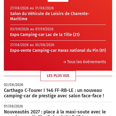
27/08/2026 au 31/08/2026
Salon du Véhicule de Loisirs de Charente-
Maritime
03/09/2026 au 07/09/2026
Expo Camping-car Lac de la Tille (21)
27/08/2026 au 30/08/2026
Expo-vente Camping-car Haras national du Pin (61)
Tous les évènements
LES PLUS VUS
02/08/2026
Carthago C-Tourer I 146 FF-RB-LE : un nouveau
camping-car de prestige avec salon face-face !
01/08/2026
Nouveautés 2027 : place à la maxi-soute avec le