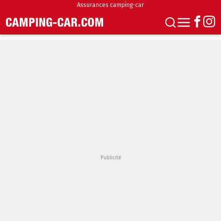
Assurances camping-car
S'abonner
Boutique
Newsletter
Annonces
Podcasts
Vidéos
Actualités
Essais
Accueil & stationnement
Accessoires
Achat & vente
Fourgons & Vans