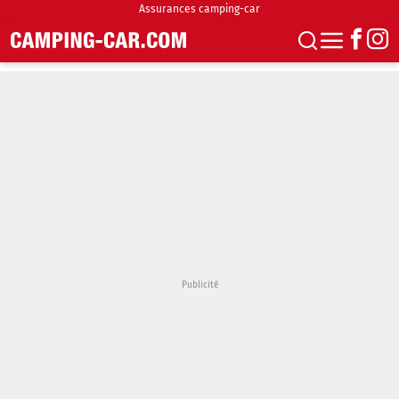
Assurances camping-car
S'abonner
Boutique
Newsletter
Annonces
Podcasts
Vidéos
Actualités
Essais
Accueil & stationnement
Accessoires
Achat & vente
Fourgons & Vans