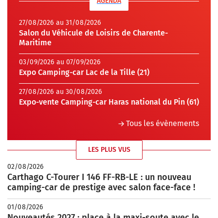
AGENDA
27/08/2026 au 31/08/2026
Salon du Véhicule de Loisirs de Charente-
Maritime
03/09/2026 au 07/09/2026
Expo Camping-car Lac de la Tille (21)
27/08/2026 au 30/08/2026
Expo-vente Camping-car Haras national du Pin (61)
Tous les évènements
LES PLUS VUS
02/08/2026
Carthago C-Tourer I 146 FF-RB-LE : un nouveau
camping-car de prestige avec salon face-face !
01/08/2026
Nouveautés 2027 : place à la maxi-soute avec le