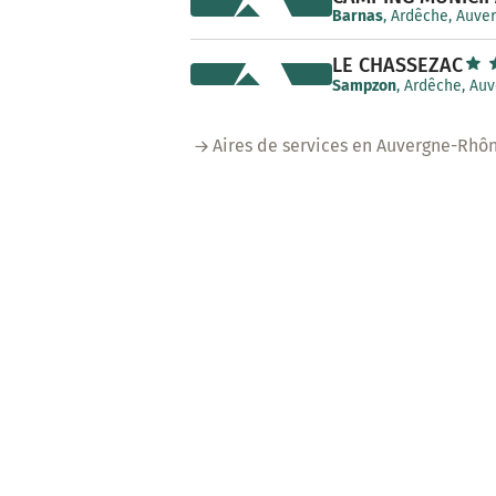
Barnas
, Ardêche, Auve
LE CHASSEZAC
Sampzon
, Ardêche, Au
Aires de services en Auvergne-Rhô