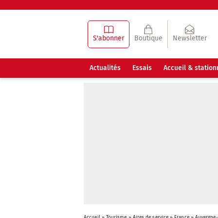
S'abonner
Boutique
Newsletter
Actualités
Essais
Accueil & statio
Accueil
»
Tourisme
»
Aires de service
»
France
»
Auvergne