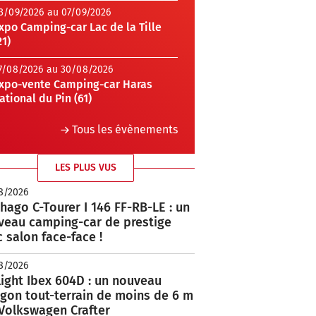
3/09/2026 au 07/09/2026
xpo Camping-car Lac de la Tille
21)
7/08/2026 au 30/08/2026
xpo-vente Camping-car Haras
ational du Pin (61)
Tous les évènements
LES PLUS VUS
8/2026
hago C-Tourer I 146 FF-RB-LE : un
veau camping-car de prestige
 salon face-face !
8/2026
ight Ibex 604D : un nouveau
rgon tout-terrain de moins de 6 m
 Volkswagen Crafter