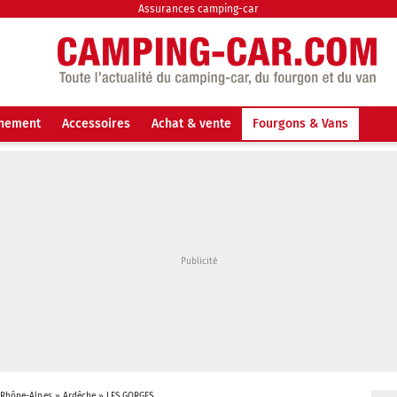
Assurances camping-car
nnement
Accessoires
Achat & vente
Fourgons & Vans
-Rhône-Alpes
»
Ardêche
»
LES GORGES