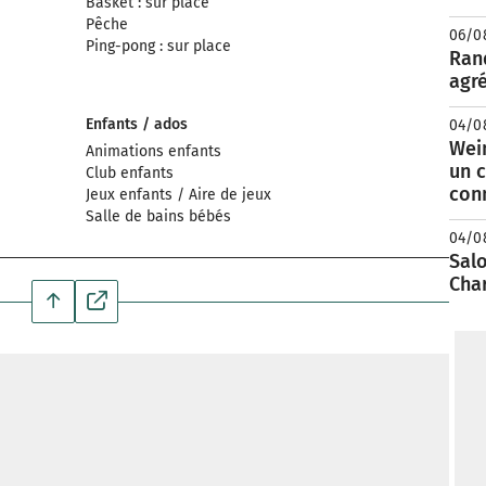
Basket : sur place
Pêche
06/0
Ping-pong : sur place
Rand
agré
Enfants / ados
04/0
Wei
Animations enfants
un c
Club enfants
con
Jeux enfants / Aire de jeux
Salle de bains bébés
04/0
Salo
Cha