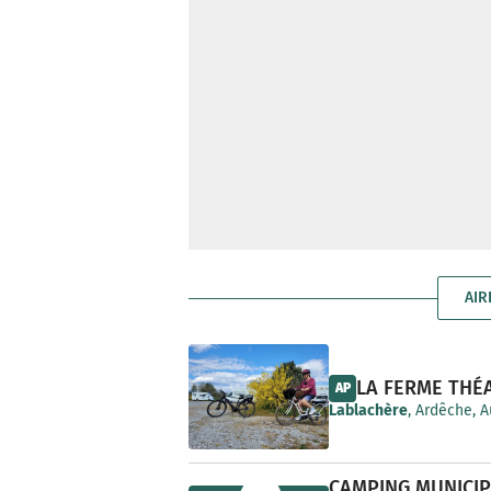
AIR
LA FERME THÉ
AP
Lablachère
, Ardêche, 
CAMPING MUNICIP