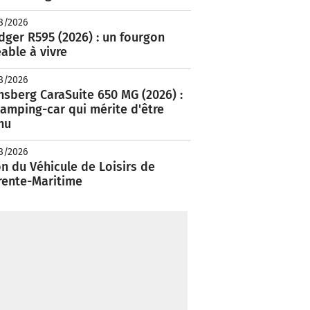
8/2026
ger R595 (2026) : un fourgon
able à vivre
8/2026
nsberg CaraSuite 650 MG (2026) :
amping-car qui mérite d'être
nu
8/2026
n du Véhicule de Loisirs de
rente-Maritime