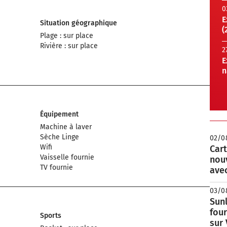
0
E
Situation géographique
(
Plage : sur place
Rivière : sur place
2
E
n
Équipement
Machine à laver
Sèche Linge
02/0
Wifi
Cart
Vaisselle fournie
nou
TV fournie
avec
03/0
Sunl
fou
Sports
sur