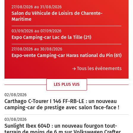
27/08/2026 au 31/08/2026
Salon du Véhicule de Loisirs de Charente-
Maritime
03/09/2026 au 07/09/2026
Expo Camping-car Lac de la Tille (21)
27/08/2026 au 30/08/2026
Expo-vente Camping-car Haras national du Pin (61)
Tous les évènements
LES PLUS VUS
02/08/2026
Carthago C-Tourer I 146 FF-RB-LE : un nouveau
camping-car de prestige avec salon face-face !
03/08/2026
Sunlight Ibex 604D : un nouveau fourgon tout-
terrain de moins de 6 m sur Volkswagen Crafter