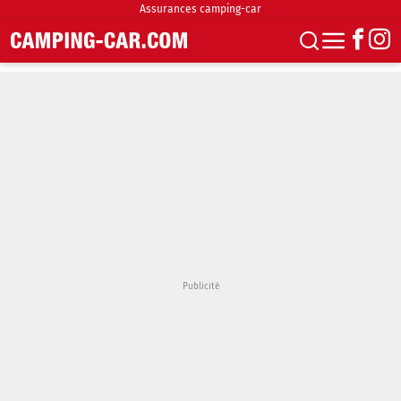
Assurances camping-car
S'abonner
Boutique
Newsletter
Annonces
Podcasts
Vidéos
Actualités
Essais
Accueil & stationnement
Accessoires
Achat & vente
Fourgons & Vans