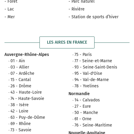
- Forêt
- Parc naturel
- Lac
- Rivière
- Mer
- Station de sports d’hiver
LES AIRES EN FRANCE
Auvergne-Rhône-Alpes
75 - Paris
01 - Ain
77 - Seine-et-Marne
03 - Allier
93 - Seine-Saint-Denis
07 - Ardêche
95 - Val-d'Oise
15 - Cantal
94 - Val-de-Marne
26 - Drôme
78 - Yvelines
43 - Haute-Loire
Normandie
74 - Haute-Savoie
14 - Calvados
38 - Isère
27 - Eure
42 - Loire
50 - Manche
63 - Puy-de-Dôme
61 - Orne
69 - Rhône
76 - Seine-Maritime
73 - Savoie
Nouvelle-Aquitaine