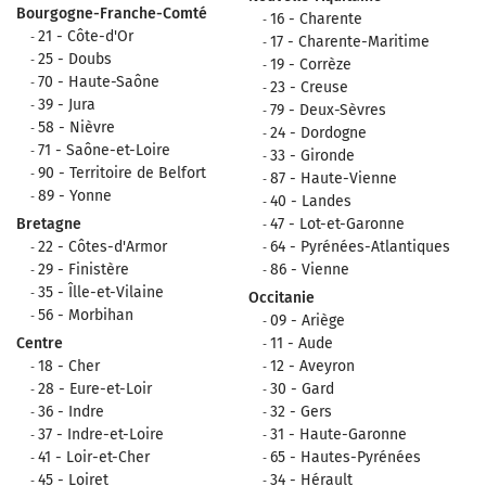
Bourgogne-Franche-Comté
16 - Charente
21 - Côte-d'Or
17 - Charente-Maritime
25 - Doubs
19 - Corrèze
70 - Haute-Saône
23 - Creuse
39 - Jura
79 - Deux-Sèvres
58 - Nièvre
24 - Dordogne
71 - Saône-et-Loire
33 - Gironde
90 - Territoire de Belfort
87 - Haute-Vienne
89 - Yonne
40 - Landes
Bretagne
47 - Lot-et-Garonne
22 - Côtes-d'Armor
64 - Pyrénées-Atlantiques
29 - Finistère
86 - Vienne
35 - Îlle-et-Vilaine
Occitanie
56 - Morbihan
09 - Ariège
Centre
11 - Aude
18 - Cher
12 - Aveyron
28 - Eure-et-Loir
30 - Gard
36 - Indre
32 - Gers
37 - Indre-et-Loire
31 - Haute-Garonne
41 - Loir-et-Cher
65 - Hautes-Pyrénées
45 - Loiret
34 - Hérault