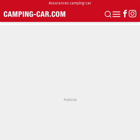
Assurances camping-car
S'abonner
Boutique
Newsletter
Annonces
Podcasts
Vidéos
Actualités
Essais
Accueil & stationnement
Accessoires
Achat & vente
Fourgons & Vans