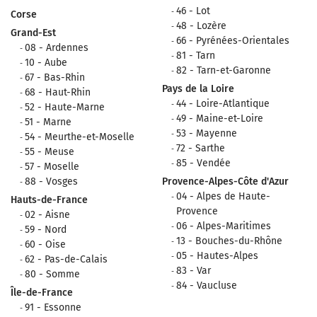
46 - Lot
Corse
48 - Lozère
Grand-Est
66 - Pyrénées-Orientales
08 - Ardennes
81 - Tarn
10 - Aube
82 - Tarn-et-Garonne
67 - Bas-Rhin
Pays de la Loire
68 - Haut-Rhin
44 - Loire-Atlantique
52 - Haute-Marne
49 - Maine-et-Loire
51 - Marne
53 - Mayenne
54 - Meurthe-et-Moselle
72 - Sarthe
55 - Meuse
85 - Vendée
57 - Moselle
88 - Vosges
Provence-Alpes-Côte d'Azur
04 - Alpes de Haute-
Hauts-de-France
Provence
02 - Aisne
06 - Alpes-Maritimes
59 - Nord
13 - Bouches-du-Rhône
60 - Oise
05 - Hautes-Alpes
62 - Pas-de-Calais
83 - Var
80 - Somme
84 - Vaucluse
Île-de-France
91 - Essonne