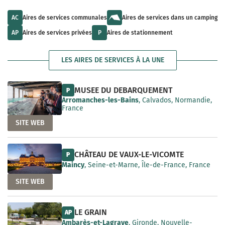
u
l
a
l
t
i
t
s
AC
Aires de services communales
Aires de services dans un camping
l
s
a
a
a
v
AP
Aires de services privées
P
Aires de stationnement
b
v
a
l
a
i
e
i
l
LES AIRES DE SERVICES À LA UNE
l
a
a
b
b
l
l
e
MUSEE DU DEBARQUEMENT
P
e
Arromanches-les-Bains
, Calvados, Normandie,
France
SITE WEB
CHÂTEAU DE VAUX-LE-VICOMTE
P
Maincy
, Seine-et-Marne, Île-de-France, France
SITE WEB
LE GRAIN
AP
Ambarès-et-Lagrave
, Gironde, Nouvelle-