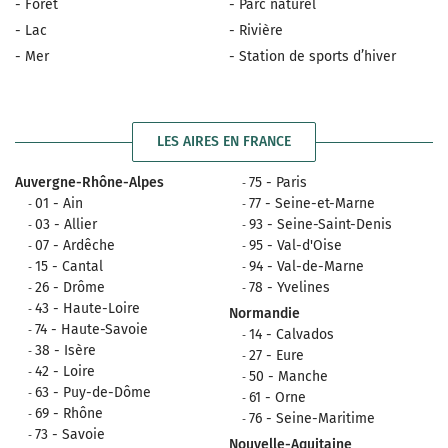
- Forêt
- Parc naturel
- Lac
- Rivière
- Mer
- Station de sports d’hiver
LES AIRES EN FRANCE
Auvergne-Rhône-Alpes
75 - Paris
01 - Ain
77 - Seine-et-Marne
03 - Allier
93 - Seine-Saint-Denis
07 - Ardêche
95 - Val-d'Oise
15 - Cantal
94 - Val-de-Marne
26 - Drôme
78 - Yvelines
43 - Haute-Loire
Normandie
74 - Haute-Savoie
14 - Calvados
38 - Isère
27 - Eure
42 - Loire
50 - Manche
63 - Puy-de-Dôme
61 - Orne
69 - Rhône
76 - Seine-Maritime
73 - Savoie
Nouvelle-Aquitaine