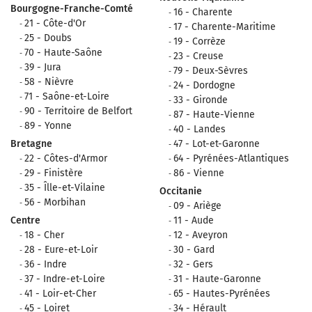
Bourgogne-Franche-Comté
16 - Charente
21 - Côte-d'Or
17 - Charente-Maritime
25 - Doubs
19 - Corrèze
70 - Haute-Saône
23 - Creuse
39 - Jura
79 - Deux-Sèvres
58 - Nièvre
24 - Dordogne
71 - Saône-et-Loire
33 - Gironde
90 - Territoire de Belfort
87 - Haute-Vienne
89 - Yonne
40 - Landes
Bretagne
47 - Lot-et-Garonne
22 - Côtes-d'Armor
64 - Pyrénées-Atlantiques
29 - Finistère
86 - Vienne
35 - Îlle-et-Vilaine
Occitanie
56 - Morbihan
09 - Ariège
Centre
11 - Aude
18 - Cher
12 - Aveyron
28 - Eure-et-Loir
30 - Gard
36 - Indre
32 - Gers
37 - Indre-et-Loire
31 - Haute-Garonne
41 - Loir-et-Cher
65 - Hautes-Pyrénées
45 - Loiret
34 - Hérault