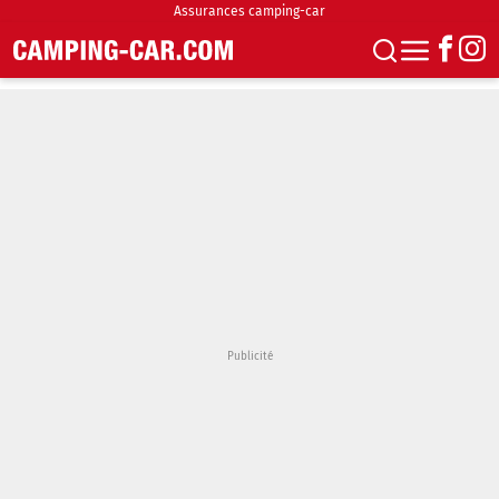
Assurances camping-car
S'abonner
Boutique
Newsletter
Annonces
Podcasts
Vidéos
Actualités
Essais
Accueil & stationnement
Accessoires
Achat & vente
Fourgons & Vans