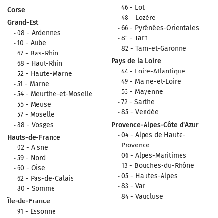
46 - Lot
Corse
48 - Lozère
Grand-Est
66 - Pyrénées-Orientales
08 - Ardennes
81 - Tarn
10 - Aube
82 - Tarn-et-Garonne
67 - Bas-Rhin
Pays de la Loire
68 - Haut-Rhin
44 - Loire-Atlantique
52 - Haute-Marne
49 - Maine-et-Loire
51 - Marne
53 - Mayenne
54 - Meurthe-et-Moselle
72 - Sarthe
55 - Meuse
85 - Vendée
57 - Moselle
88 - Vosges
Provence-Alpes-Côte d'Azur
04 - Alpes de Haute-
Hauts-de-France
Provence
02 - Aisne
06 - Alpes-Maritimes
59 - Nord
13 - Bouches-du-Rhône
60 - Oise
05 - Hautes-Alpes
62 - Pas-de-Calais
83 - Var
80 - Somme
84 - Vaucluse
Île-de-France
91 - Essonne