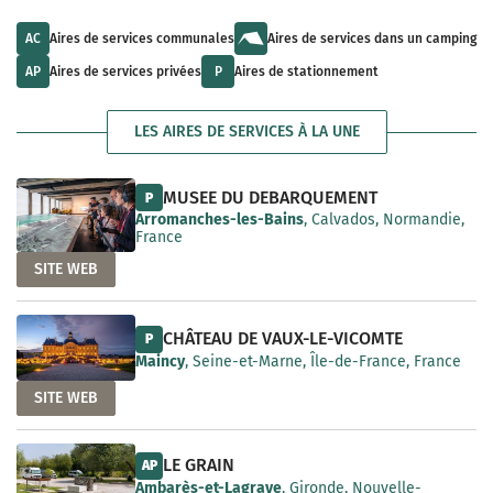
u
l
a
l
t
i
t
s
AC
Aires de services communales
Aires de services dans un camping
l
s
a
a
a
v
AP
Aires de services privées
P
Aires de stationnement
b
v
a
l
a
i
e
i
l
LES AIRES DE SERVICES À LA UNE
l
a
a
b
b
l
l
e
MUSEE DU DEBARQUEMENT
P
e
Arromanches-les-Bains
, Calvados, Normandie,
France
SITE WEB
CHÂTEAU DE VAUX-LE-VICOMTE
P
Maincy
, Seine-et-Marne, Île-de-France, France
SITE WEB
LE GRAIN
AP
Ambarès-et-Lagrave
, Gironde, Nouvelle-