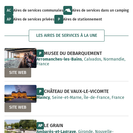
u
l
a
l
t
i
t
s
AC
Aires de services communales
Aires de services dans un camping
l
s
a
a
a
v
AP
Aires de services privées
P
Aires de stationnement
b
v
a
l
a
i
e
i
l
LES AIRES DE SERVICES À LA UNE
l
a
a
b
b
l
l
e
MUSEE DU DEBARQUEMENT
P
e
Arromanches-les-Bains
, Calvados, Normandie,
France
SITE WEB
CHÂTEAU DE VAUX-LE-VICOMTE
P
Maincy
, Seine-et-Marne, Île-de-France, France
SITE WEB
LE GRAIN
AP
Ambarès-et-Lagrave
, Gironde, Nouvelle-