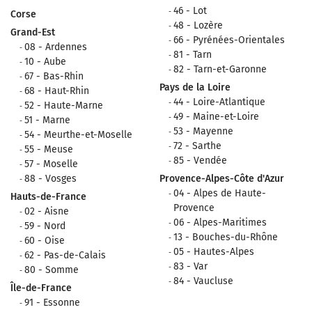
46 - Lot
Corse
48 - Lozère
Grand-Est
66 - Pyrénées-Orientales
08 - Ardennes
81 - Tarn
10 - Aube
82 - Tarn-et-Garonne
67 - Bas-Rhin
Pays de la Loire
68 - Haut-Rhin
44 - Loire-Atlantique
52 - Haute-Marne
49 - Maine-et-Loire
51 - Marne
53 - Mayenne
54 - Meurthe-et-Moselle
72 - Sarthe
55 - Meuse
85 - Vendée
57 - Moselle
88 - Vosges
Provence-Alpes-Côte d'Azur
04 - Alpes de Haute-
Hauts-de-France
Provence
02 - Aisne
06 - Alpes-Maritimes
59 - Nord
13 - Bouches-du-Rhône
60 - Oise
05 - Hautes-Alpes
62 - Pas-de-Calais
83 - Var
80 - Somme
84 - Vaucluse
Île-de-France
91 - Essonne