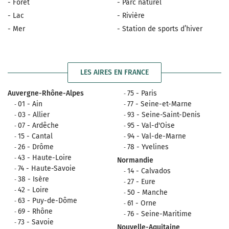
- Forêt
- Parc naturel
- Lac
- Rivière
- Mer
- Station de sports d’hiver
LES AIRES EN FRANCE
Auvergne-Rhône-Alpes
75 - Paris
01 - Ain
77 - Seine-et-Marne
03 - Allier
93 - Seine-Saint-Denis
07 - Ardêche
95 - Val-d'Oise
15 - Cantal
94 - Val-de-Marne
26 - Drôme
78 - Yvelines
43 - Haute-Loire
Normandie
74 - Haute-Savoie
14 - Calvados
38 - Isère
27 - Eure
42 - Loire
50 - Manche
63 - Puy-de-Dôme
61 - Orne
69 - Rhône
76 - Seine-Maritime
73 - Savoie
Nouvelle-Aquitaine