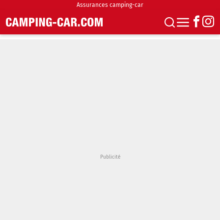
Assurances camping-car
S'abonner
Boutique
Newsletter
Annonces
Podcasts
Vidéos
Actualités
Essais
Accueil & stationnement
Accessoires
Achat & vente
Fourgons & Vans