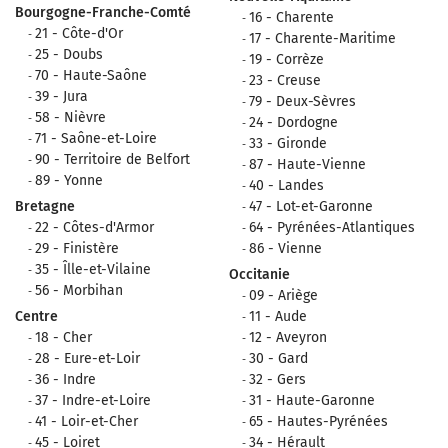
Bourgogne-Franche-Comté
16 - Charente
21 - Côte-d'Or
17 - Charente-Maritime
25 - Doubs
19 - Corrèze
70 - Haute-Saône
23 - Creuse
39 - Jura
79 - Deux-Sèvres
58 - Nièvre
24 - Dordogne
71 - Saône-et-Loire
33 - Gironde
90 - Territoire de Belfort
87 - Haute-Vienne
89 - Yonne
40 - Landes
Bretagne
47 - Lot-et-Garonne
22 - Côtes-d'Armor
64 - Pyrénées-Atlantiques
29 - Finistère
86 - Vienne
35 - Îlle-et-Vilaine
Occitanie
56 - Morbihan
09 - Ariège
Centre
11 - Aude
18 - Cher
12 - Aveyron
28 - Eure-et-Loir
30 - Gard
36 - Indre
32 - Gers
37 - Indre-et-Loire
31 - Haute-Garonne
41 - Loir-et-Cher
65 - Hautes-Pyrénées
45 - Loiret
34 - Hérault